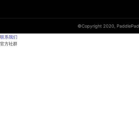
©Copyright 2020, PaddlePadd
联系我们
开
官方社群
始
使
用
特
性
文
档
API
使
用
指
南
工
具