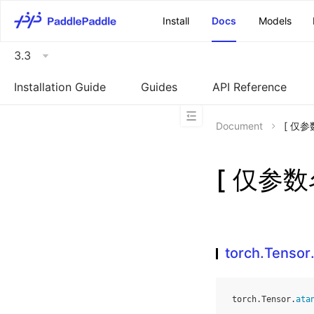
\u200E
Install
Docs
Models
3.3
Installation Guide
Guides
API Reference
Document
[ 仅参数
[ 仅参数名
torch.Tensor
torch
.
Tensor
.
ata