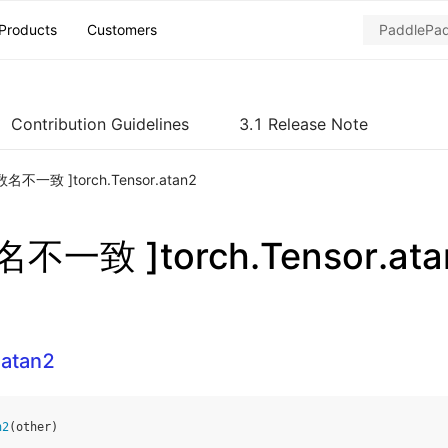
Products
Customers
Contribution Guidelines
3.1 Release Note
名不一致 ]torch.Tensor.atan2
不一致 ]torch.Tensor.ata
.atan2
n2
(
other
)