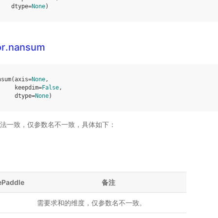
dtype
=
None
)
or.nansum
nsum
(
axis
=
None
,
keepdim
=
False
,
dtype
=
None
)
法一致，仅参数名不一致，具体如下：
ePaddle
备注
需要求和的维度，仅参数名不一致。