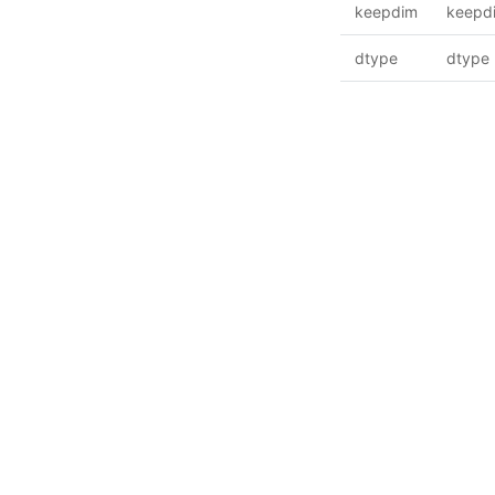
keepdim
keepd
dtype
dtype