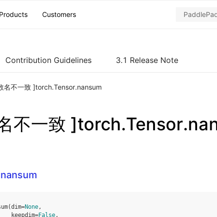
Products
Customers
Contribution Guidelines
3.1 Release Note
名不一致 ]torch.Tensor.nansum
不一致 ]torch.Tensor.na
r.nansum
sum
(
dim
=
None
,
keepdim
=
False
,