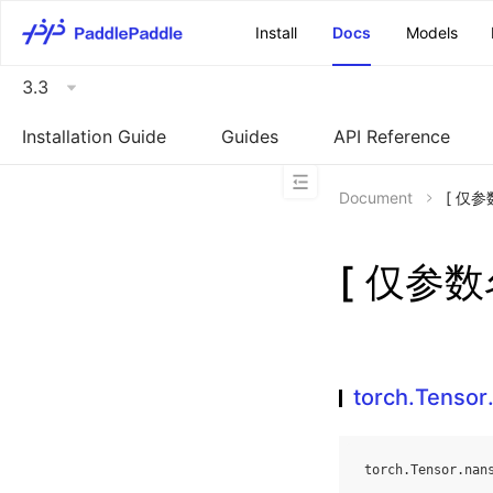
\u200E
Install
Docs
Models
3.3
Installation Guide
Guides
API Reference
Document
[ 仅参数
[ 仅参数名
torch.Tenso
torch
.
Tensor
.
nan