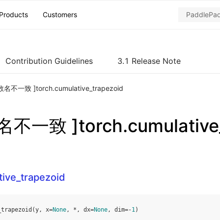
Products
Customers
Contribution Guidelines
3.1 Release Note
名不一致 ]torch.cumulative_trapezoid
不一致 ]torch.cumulative_
tive_trapezoid
_trapezoid
(
y
,
x
=
None
,
*
,
dx
=
None
,
dim
=-
1
)