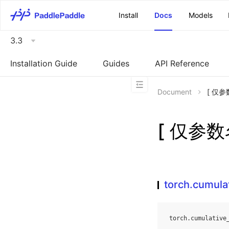
\u200E
Install
Docs
Models
3.3
Installation Guide
Guides
API Reference
Document
[ 仅参数
[ 仅参数名
torch.cumula
torch
.
cumulative