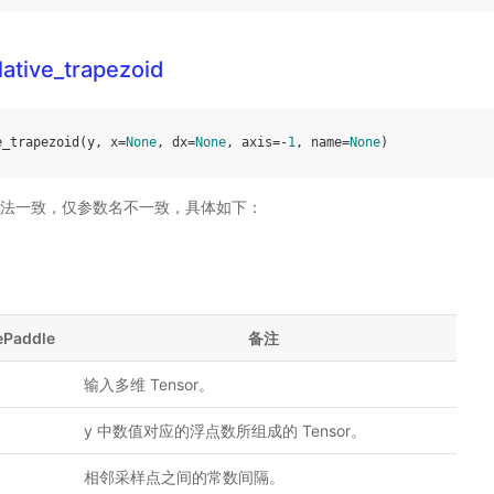
ative_trapezoid
e_trapezoid
(
y
,
x
=
None
,
dx
=
None
,
axis
=-
1
,
name
=
None
)
法一致，仅参数名不一致，具体如下：
ePaddle
备注
输入多维 Tensor。
y 中数值对应的浮点数所组成的 Tensor。
相邻采样点之间的常数间隔。