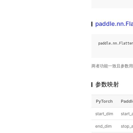
paddle.nn.Fl
paddle
.
nn
.
Flatte
两者功能一致且参数用
参数映射
PyTorch
Paddl
start_dim
start_
end_dim
stop_a