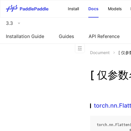
\u200E
Install
Docs
Models
3.3
Installation Guide
Guides
API Reference
Document
[ 仅参数
[ 仅参数名
torch.nn.Flat
torch
.
nn
.
Flatten