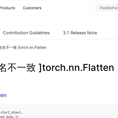
Products
Customers
Contribution Guidelines
3.1 Release Note
名不一致 ]torch.nn.Flatten
不一致 ]torch.nn.Flatten
ten
(
start_dim
=
1
,
end_dim
=-
1
)