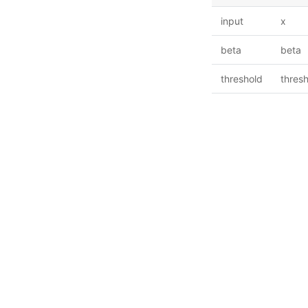
input
x
beta
beta
threshold
thres