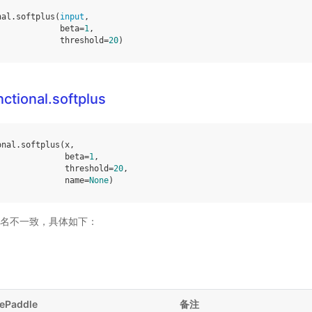
nal
.
softplus
(
input
,
beta
=
1
,
threshold
=
20
)
ctional.softplus
onal
.
softplus
(
x
,
beta
=
1
,
threshold
=
20
,
name
=
None
)
名不一致，具体如下：
ePaddle
备注