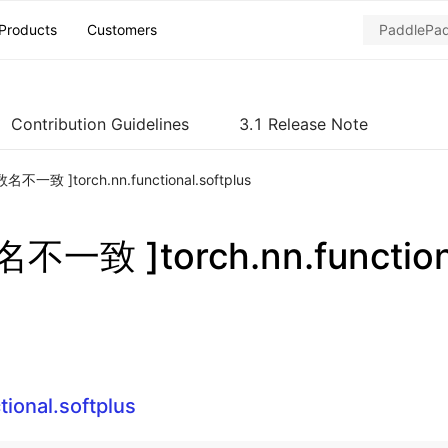
Products
Customers
Contribution Guidelines
3.1 Release Note
名不一致 ]torch.nn.functional.softplus
一致 ]torch.nn.functiona
tional.softplus