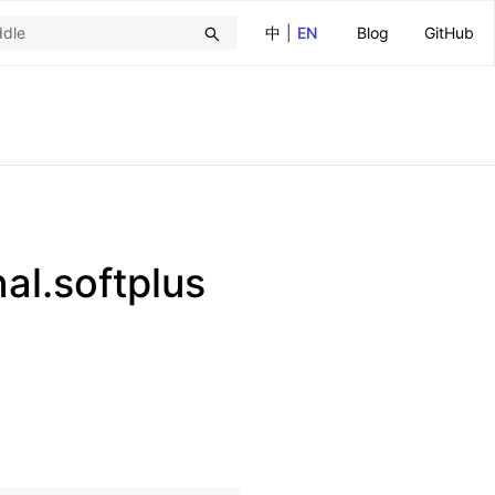
中
|
EN
Blog
GitHub
l.softplus