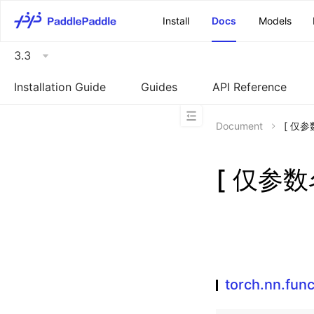
\u200E
Install
Docs
Models
3.3
Installation Guide
Guides
API Reference
Document
[ 仅参数
[ 仅参数名不
torch.nn.func