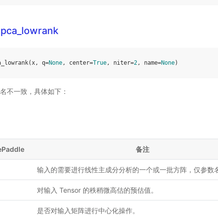
g.pca_lowrank
a_lowrank
(
x
,
q
=
None
,
center
=
True
,
niter
=
2
,
name
=
None
)
名不一致，具体如下：
ePaddle
备注
输入的需要进行线性主成分分析的一个或一批方阵，仅参数
对输入 Tensor 的秩稍微高估的预估值。
是否对输入矩阵进行中心化操作。