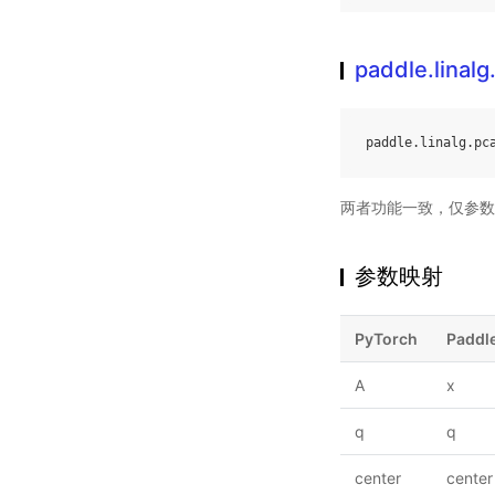
paddle.linal
paddle
.
linalg
.
pc
两者功能一致，仅参数
参数映射
PyTorch
Paddl
A
x
q
q
center
center