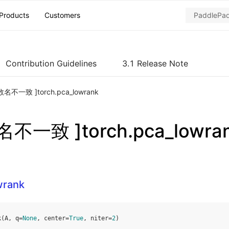
Products
Customers
Contribution Guidelines
3.1 Release Note
名不一致 ]torch.pca_lowrank
不一致 ]torch.pca_lowra
wrank
k
(
A
,
q
=
None
,
center
=
True
,
niter
=
2
)