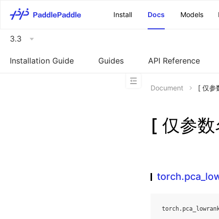
\u200E
Install
Docs
Models
3.3
Installation Guide
Guides
API Reference
Document
[ 仅参数
[ 仅参数名
torch.pca_lo
torch
.
pca_lowran