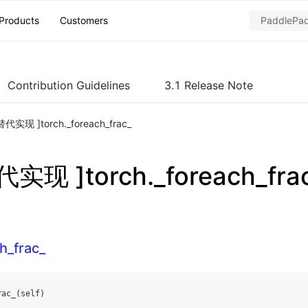
Products
Customers
Contribution Guidelines
3.1 Release Note
代实现 ]torch._foreach_frac_
实现 ]torch._foreach_fra
h_frac_
rac_
(
self
)