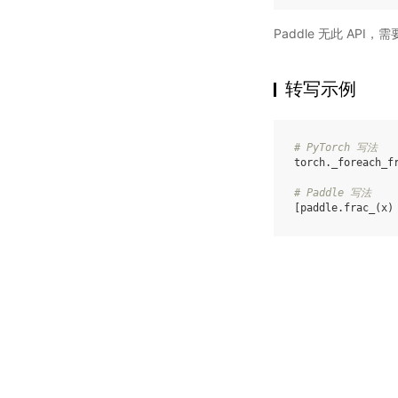
Paddle 无此 API
转写示例
# PyTorch 写法
torch
.
_foreach_f
# Paddle 写法
[
paddle
.
frac_
(
x
)