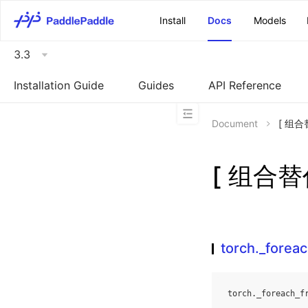
\u200E
Install
Docs
Models
3.3
Installation Guide
Guides
API Reference
Document
[ 组合替
[ 组合替代
torch._foreac
torch
.
_foreach_f