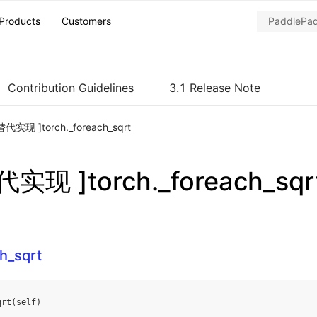
Products
Customers
Contribution Guidelines
3.1 Release Note
代实现 ]torch._foreach_sqrt
实现 ]torch._foreach_sqr
ch_sqrt
qrt
(
self
)