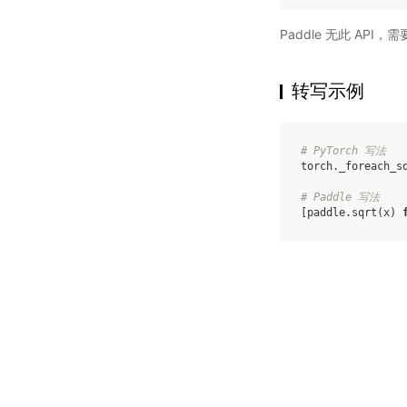
Paddle 无此 API
转写示例
# PyTorch 写法
torch
.
_foreach_s
# Paddle 写法
[
paddle
.
sqrt
(
x
)