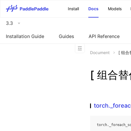
\u200E
Install
Docs
Models
3.3
Installation Guide
Guides
API Reference
Document
[ 组合替
[ 组合替代
torch._forea
torch
.
_foreach_s