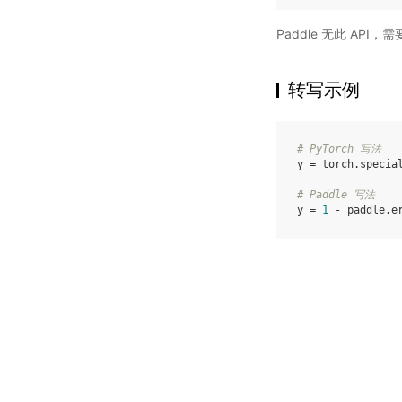
Paddle 无此 API
转写示例
# PyTorch 写法
y
=
torch
.
specia
# Paddle 写法
y
=
1
-
paddle
.
e