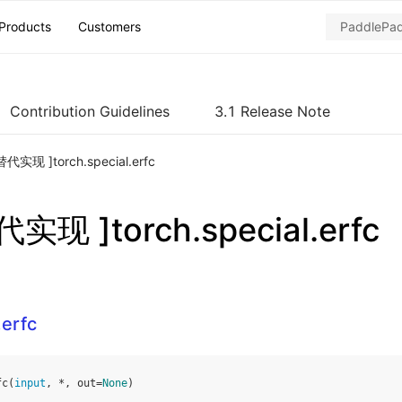
Products
Customers
Contribution Guidelines
3.1 Release Note
代实现 ]torch.special.erfc
实现 ]torch.special.erfc
.erfc
fc
(
input
,
*
,
out
=
None
)