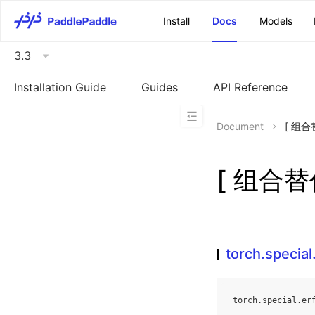
\u200E
Install
Docs
Models
3.3
Installation Guide
Guides
API Reference
Document
[ 组合替
[ 组合替代
torch.special
torch
.
special
.
er