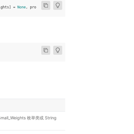
ights
]
=
None
,
progress
:
bool
=
True
,
**
kwargs
:
Any
)
all_Weights 枚举类或 String
。