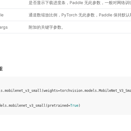
是否显示下载进度条，Paddle 无此参数，一般对网络
le
通道数缩放比例，PyTorch 无此参数，Paddle 保持默
args
附加的关键字参数。
重
ls
.
mobilenet_v3_small
(
weights
=
torchvision
.
models
.
MobileNet_V3_Sm
dels
.
mobilenet_v3_small
(
pretrained
=
True
)