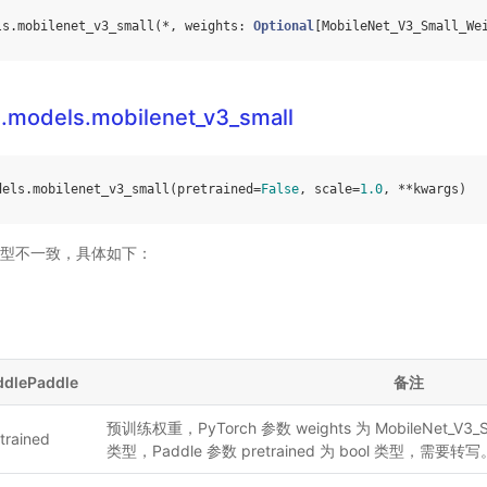
ls
.
mobilenet_v3_small
(
*
,
weights
:
Optional
[
MobileNet_V3_Small_We
n.models.mobilenet_v3_small
dels
.
mobilenet_v3_small
(
pretrained
=
False
,
scale
=
1.0
,
**
kwargs
)
型不一致，具体如下：
ddlePaddle
备注
预训练权重，PyTorch 参数 weights 为 MobileNet_V3_Sm
trained
类型，Paddle 参数 pretrained 为 bool 类型，需要转写