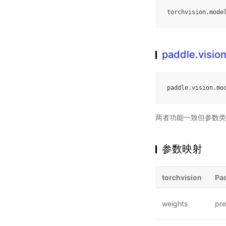
torchvision
.
mode
paddle.visio
paddle
.
vision
.
mo
两者功能一致但参数类
参数映射
torchvision
Pa
weights
pre