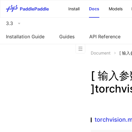
\u200E
Install
Docs
Models
3.3
Installation Guide
Guides
API Reference
Document
[ 输入参
[ 输入
]torchv
torchvision.