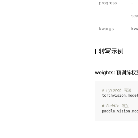
progress
-
-
sca
kwargs
kw
转写示例
weights: 预训练权
# PyTorch 写法
torchvision
.
mode
# Paddle 写法
paddle
.
vision
.
mo