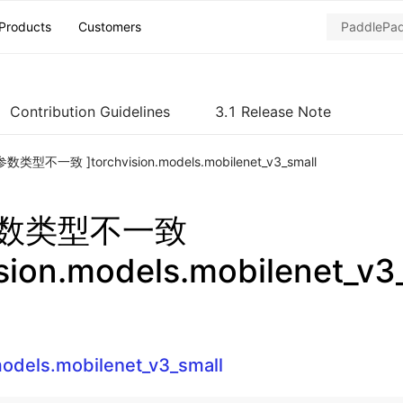
Products
Customers
Contribution Guidelines
3.1 Release Note
数类型不一致 ]torchvision.models.mobilenet_v3_small
参数类型不一致
ision.models.mobilenet_v3
models.mobilenet_v3_small