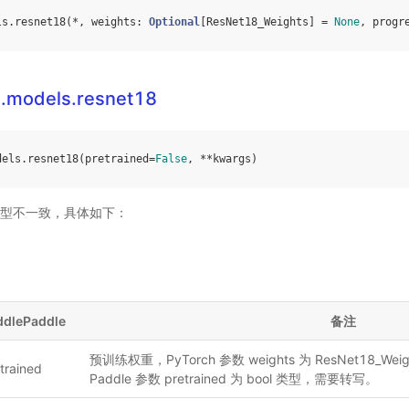
ls
.
resnet18
(
*
,
weights
:
Optional
[
ResNet18_Weights
]
=
None
,
progr
n.models.resnet18
dels
.
resnet18
(
pretrained
=
False
,
**
kwargs
)
型不一致，具体如下：
ddlePaddle
备注
预训练权重，PyTorch 参数 weights 为 ResNet18_Wei
trained
Paddle 参数 pretrained 为 bool 类型，需要转写。