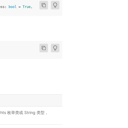
ess
:
bool
=
True
,
**
kwargs
:
Any
)
ghts 枚举类或 String 类型，