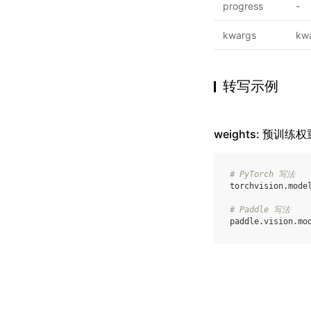
progress
-
kwargs
kw
转写示例
weights: 预训练权
# PyTorch 写法
torchvision
.
mode
# Paddle 写法
paddle
.
vision
.
mo