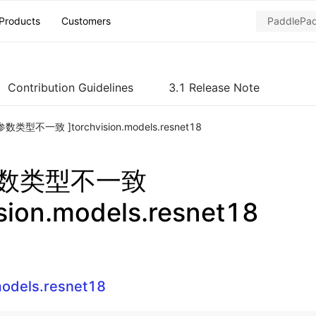
Products
Customers
Contribution Guidelines
3.1 Release Note
数类型不一致 ]torchvision.models.resnet18
参数类型不一致
ision.models.resnet18
models.resnet18