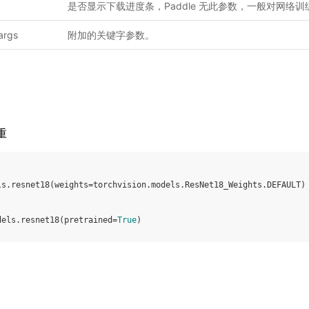
是否显示下载进度条，Paddle 无此参数，一般对网络
args
附加的关键字参数。
重
ls
.
resnet18
(
weights
=
torchvision
.
models
.
ResNet18_Weights
.
DEFAULT
)
dels
.
resnet18
(
pretrained
=
True
)