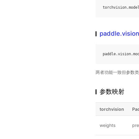
torchvision
.
mode
paddle.visio
paddle
.
vision
.
mo
两者功能一致但参数类
参数映射
torchvision
Pa
weights
pre