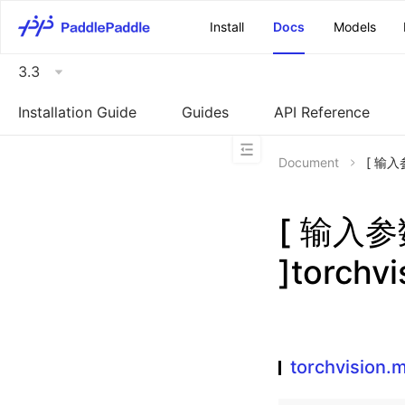
\u200E
Install
Docs
Models
3.3
Installation Guide
Guides
API Reference
Document
[ 输入参
[ 输入
]torchv
torchvision.