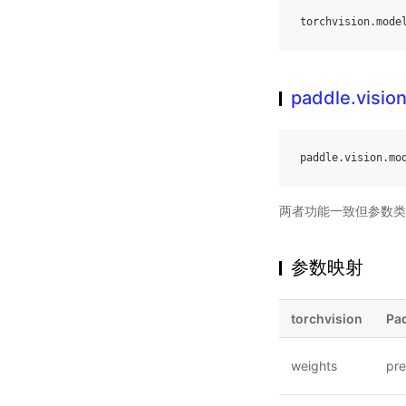
torchvision
.
mode
paddle.visio
paddle
.
vision
.
mo
两者功能一致但参数类
参数映射
torchvision
Pa
weights
pre