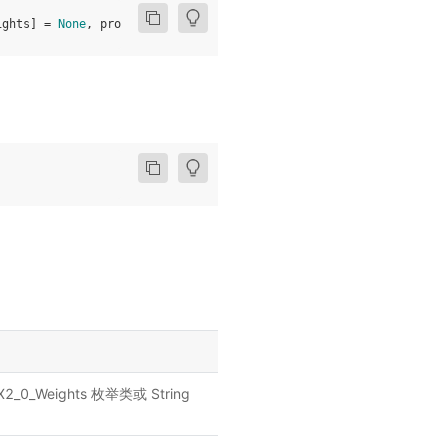
ights
]
=
None
,
progress
:
bool
=
True
,
**
kwargs
:
Any
)
2_0_Weights 枚举类或 String
。