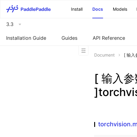
\u200E
Install
Docs
Models
3.3
Installation Guide
Guides
API Reference
Document
[ 输入参
[ 输入
]torchv
torchvision.