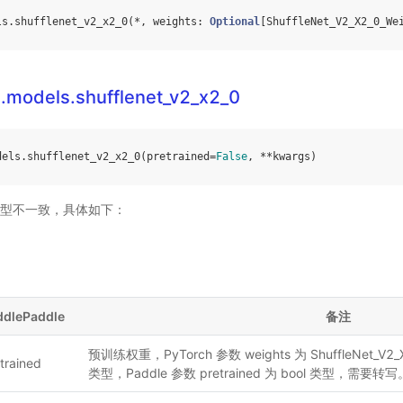
ls
.
shufflenet_v2_x2_0
(
*
,
weights
:
Optional
[
ShuffleNet_V2_X2_0_We
n.models.shufflenet_v2_x2_0
dels
.
shufflenet_v2_x2_0
(
pretrained
=
False
,
**
kwargs
)
型不一致，具体如下：
ddlePaddle
备注
预训练权重，PyTorch 参数 weights 为 ShuffleNet_V2_X
trained
类型，Paddle 参数 pretrained 为 bool 类型，需要转写