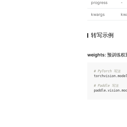
progress
-
kwargs
kw
转写示例
weights: 预训练权
# PyTorch 写法
torchvision
.
mode
# Paddle 写法
paddle
.
vision
.
mo