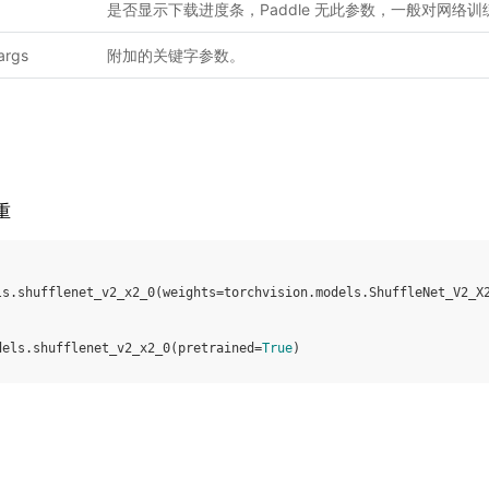
是否显示下载进度条，Paddle 无此参数，一般对网络
args
附加的关键字参数。
重
ls
.
shufflenet_v2_x2_0
(
weights
=
torchvision
.
models
.
ShuffleNet_V2_X
dels
.
shufflenet_v2_x2_0
(
pretrained
=
True
)