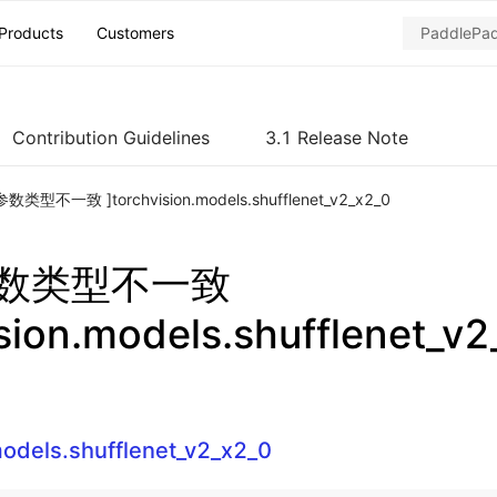
Products
Customers
Contribution Guidelines
3.1 Release Note
数类型不一致 ]torchvision.models.shufflenet_v2_x2_0
参数类型不一致
ision.models.shufflenet_v
models.shufflenet_v2_x2_0