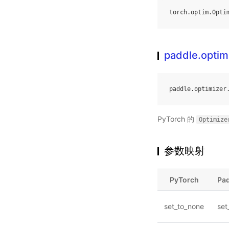
torch
.
optim
.
Opti
paddle.optim
paddle
.
optimizer
PyTorch 的
Optimize
参数映射
PyTorch
Pa
set_to_none
set