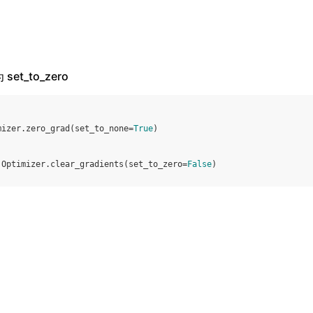
 set_to_zero
mizer
.
zero_grad
(
set_to_none
=
True
)
.
Optimizer
.
clear_gradients
(
set_to_zero
=
False
)