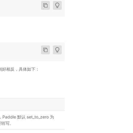
刚好相反，具体如下：
addle 默认 set_to_zero 为
需要转写。