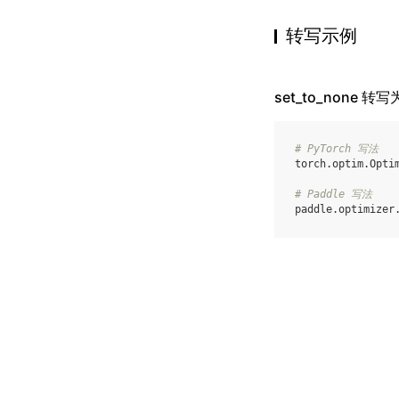
转写示例
set_to_none 转写为
# PyTorch 写法
torch
.
optim
.
Opti
# Paddle 写法
paddle
.
optimizer