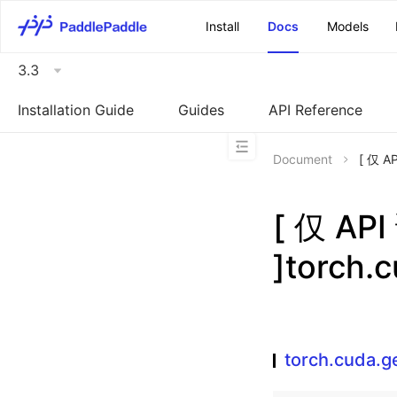
\u200E
Install
Docs
Models
3.3
Installation Guide
Guides
API Reference
Document
[ 仅 A
[ 仅 A
]torch.c
torch.cuda.ge