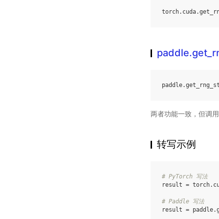
torch
.
cuda
.
get_r
paddle.get_r
paddle
.
get_rng_s
两者功能一致，但调用
转写示例
# PyTorch 写法
result
=
torch
.
c
# Paddle 写法
result
=
paddle
.