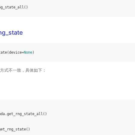
ng_state_all
()
ng_state
tate
(
device
=
None
)
方式不一致，具体如下：
uda
.
get_rng_state_all
()
get_rng_state
()