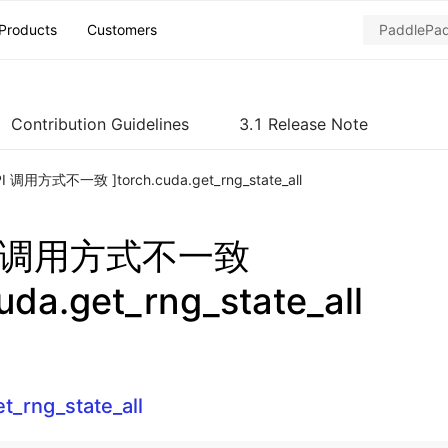
Products
Customers
Contribution Guidelines
3.1 Release Note
PI 调用方式不一致 ]torch.cuda.get_rng_state_all
PI 调用方式不一致
uda.get_rng_state_all
t_rng_state_all