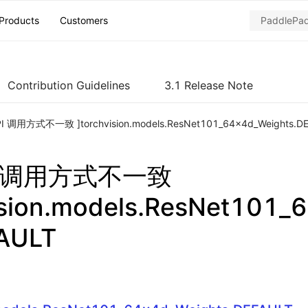
Products
Customers
Contribution Guidelines
3.1 Release Note
PI 调用方式不一致 ]torchvision.models.ResNet101_64x4d_Weights.D
PI 调用方式不一致
ision.models.ResNet101
FAULT