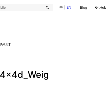
中
|
EN
Blog
GitHub
EFAULT
_64x4d_Weig