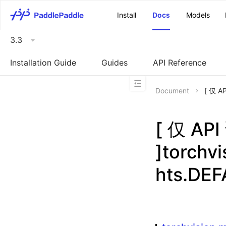
\u200E
Install
Docs
Models
3.3
Installation Guide
Guides
API Reference
Document
[ 仅 A
[ 仅 A
]torchv
hts.DE