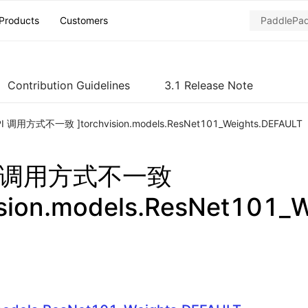
Products
Customers
Contribution Guidelines
3.1 Release Note
PI 调用方式不一致 ]torchvision.models.ResNet101_Weights.DEFAULT
PI 调用方式不一致
ision.models.ResNet101_