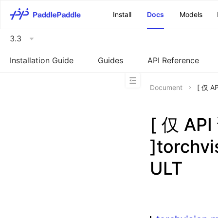
\u200E
Install
Docs
Models
3.3
Installation Guide
Guides
API Reference
Document
[ 仅 A
[ 仅 A
]torchv
ULT