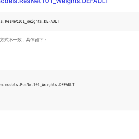
.models.ResNet101_Weights.DEFAULT
ls
.
ResNet101_Weights
.
DEFAULT
方式不一致，具体如下：
on
.
models
.
ResNet101_Weights
.
DEFAULT