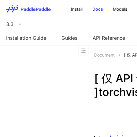
\u200E
Install
Docs
Models
3.3
Installation Guide
Guides
API Reference
Document
[ 仅 A
[ 仅 A
]torchv