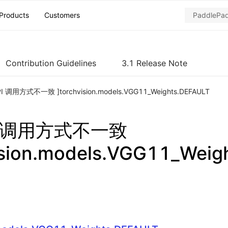
Products
Customers
Contribution Guidelines
3.1 Release Note
PI 调用方式不一致 ]torchvision.models.VGG11_Weights.DEFAULT
PI 调用方式不一致
ision.models.VGG11_Weig