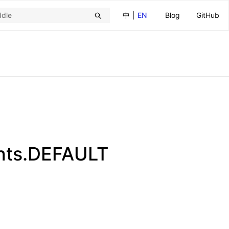
中
|
EN
Blog
GitHub
hts.DEFAULT