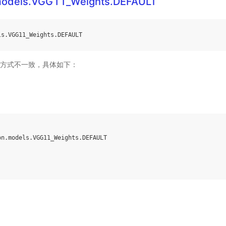
.models.VGG11_Weights.DEFAULT
ls
.
VGG11_Weights
.
DEFAULT
方式不一致，具体如下：
on
.
models
.
VGG11_Weights
.
DEFAULT