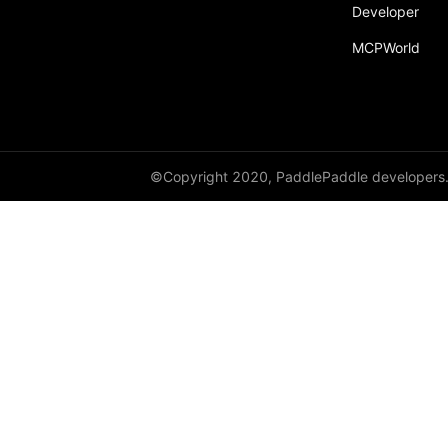
Developer
MCPWorld
©Copyright 2020, PaddlePaddle developers