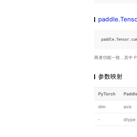
paddle.Tens
paddle
.
Tensor
.
cu
两者功能一致，其中 Pa
参数映射
PyTorch
Paddl
dim
axis
-
dtype