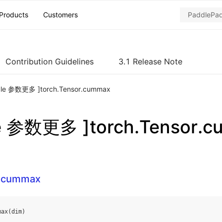
Products
Customers
Contribution Guidelines
3.1 Release Note
dle 参数更多 ]torch.Tensor.cummax
le 参数更多 ]torch.Tensor.
r.cummax
max
(
dim
)