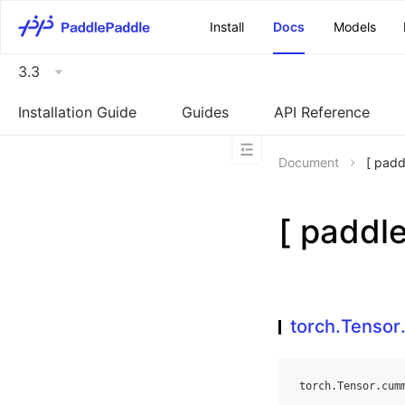
\u200E
Install
Docs
Models
3.3
Installation Guide
Guides
API Reference
Document
[ pad
[ padd
torch.Tenso
torch
.
Tensor
.
cum