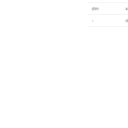
dim
a
-
d