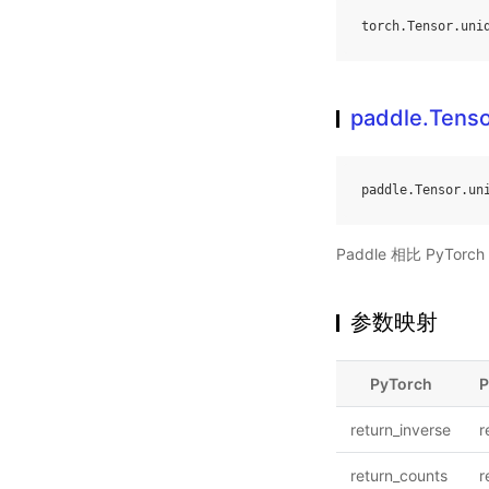
torch
.
Tensor
.
uni
paddle.Tenso
paddle
.
Tensor
.
un
Paddle 相比 PyT
参数映射
PyTorch
P
return_inverse
r
return_counts
r