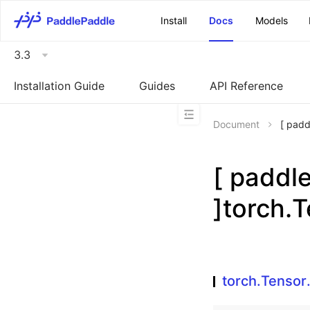
\u200E
Install
Docs
Models
3.3
Installation Guide
Guides
API Reference
Document
[ pad
[ padd
]torch.
torch.Tensor