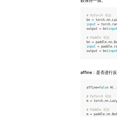
数保持一致。
# PyTorch 写法
bn
=
torch
.
nn
.
La
input
=
torch
.
ra
output
=
bn
(
inpu
# Paddle 写法
bn
=
paddle
.
nn
.
B
input
=
paddle
.
r
output
=
bn
(
inpu
affine：是否进行
affine=
False
 时，
# PyTorch 写法
m = torch.nn.Laz
# Paddle 写法
m = paddle.nn.Ba