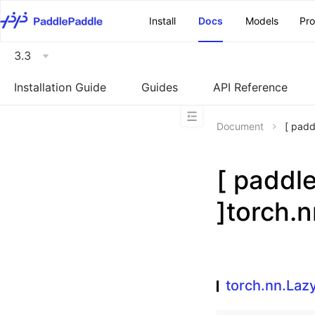
\u200E
Install
Docs
Models
Pr
3.3
Installation Guide
Guides
API Reference
Document
[ pad
[ padd
]torch.
torch.nn.La