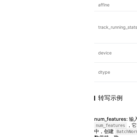
affine
track_running_stat
device
dtype
转写示例
num_features:
，它
num_features
中，创建
BatchNor