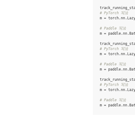
track_running_st
# PyTorch 写法
m
=
torch
.
nn
.
Laz
# Paddle 写法
m
=
paddle
.
nn
.
Ba
track_running_st
# PyTorch 写法
m
=
torch
.
nn
.
Laz
# Paddle 写法
m
=
paddle
.
nn
.
Ba
track_running_st
# PyTorch 写法
m
=
torch
.
nn
.
Laz
# Paddle 写法
m
=
paddle
.
nn
.
Ba