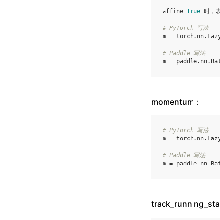
affine=
True
 时，
# PyTorch 写法
m = torch.nn.Lazy
# Paddle 写法
m = paddle.nn.Ba
momentum：
# PyTorch 写法
m
=
torch
.
nn
.
Laz
# Paddle 写法
m
=
paddle
.
nn
.
Ba
track_runnin