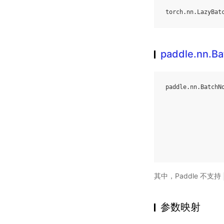
torch
.
nn
.
LazyBat
paddle.nn.B
paddle
.
nn
.
BatchN
其中，Paddle 不支持
参数映射