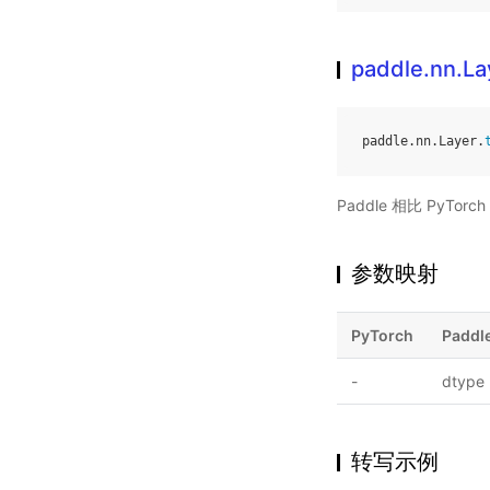
paddle.nn.La
paddle
.
nn
.
Layer
.
Paddle 相比 PyT
参数映射
PyTorch
Paddl
-
dtype
转写示例