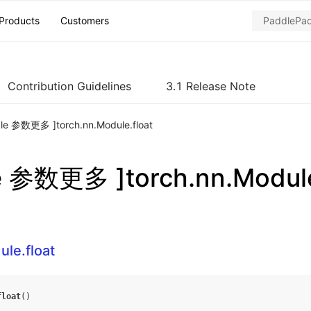
Products
Customers
Contribution Guidelines
3.1 Release Note
dle 参数更多 ]torch.nn.Module.float
e 参数更多 ]torch.nn.Module
ule.float
float
()