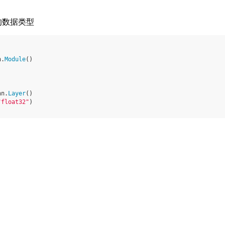
换的数据类型
n
.
Module
()
nn
.
Layer
()
"float32"
)