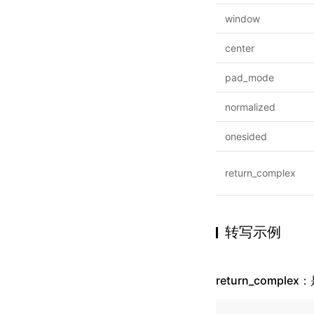
window
center
pad_mode
normalized
onesided
return_complex
转写示例
return_compl