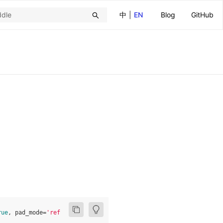
中
|
EN
Blog
GitHub
rue
,
pad_mode
=
'reflect'
,
normalized
=
False
,
onesided
=
None
,
return