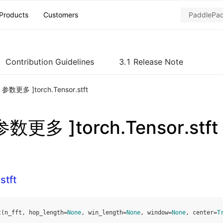
Products
Customers
Contribution Guidelines
3.1 Release Note
h 参数更多 ]torch.Tensor.stft
 参数更多 ]torch.Tensor.stft
stft
t
(
n_fft
,
hop_length
=
None
,
win_length
=
None
,
window
=
None
,
center
=
T