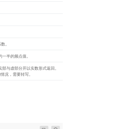
系数。
的一半的频点值。
实部与虚部分开以实数形式返回。
部的情况，需要转写。