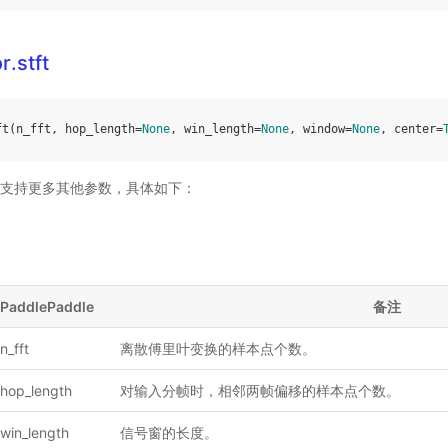
r.stft
ft
(
n_fft
,
hop_length
=
None
,
win_length
=
None
,
window
=
None
,
center
=
ddle 支持更多其他参数，具体如下：
PaddlePaddle
备注
n_fft
离散傅里叶变换的样本点个数。
hop_length
对输入分帧时，相邻两帧偏移的样本点个数。
win_length
信号窗的长度。