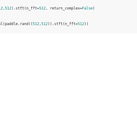
12
,
512
)
.
stft
(
n_fft
=
512
,
return_complex
=
False
)
al
(
paddle
.
rand
((
512
,
512
))
.
stft
(
n_fft
=
512
))