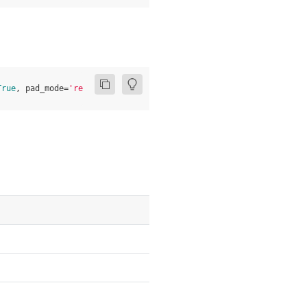
True
,
pad_mode
=
'reflect'
,
normalized
=
False
,
onesided
=
True
,
name
=