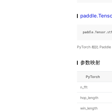
paddle.Tenso
paddle
.
Tensor
.
st
PyTorch 相比 Pa
参数映射
PyTorch
n_fft
hop_length
win_length