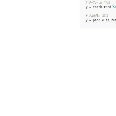
# PyTorch 写法
y
=
torch
.
rand
(
5
# Paddle 写法
y
=
paddle
.
as_re