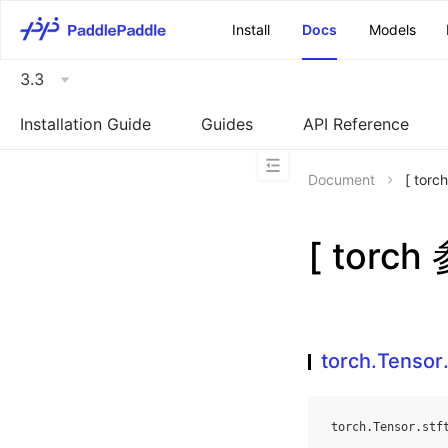
\u200E
Install
Docs
Models
3.3
Installation Guide
Guides
API Reference
Document
[ torc
[ torch
torch.Tensor.
torch
.
Tensor
.
stf