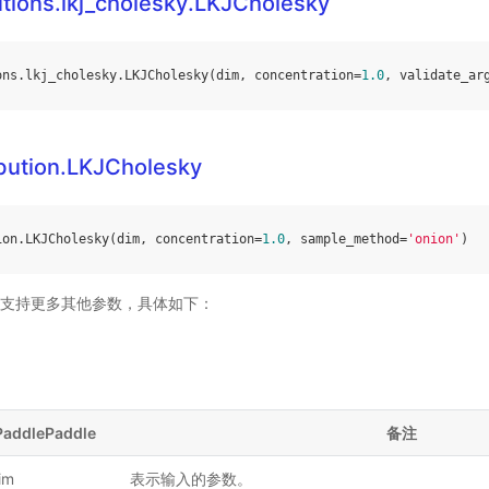
utions.lkj_cholesky.LKJCholesky
ons
.
lkj_cholesky
.
LKJCholesky
(
dim
,
concentration
=
1.0
,
validate_ar
ibution.LKJCholesky
ion
.
LKJCholesky
(
dim
,
concentration
=
1.0
,
sample_method
=
'onion'
)
ddle 支持更多其他参数，具体如下：
PaddlePaddle
备注
im
表示输入的参数。