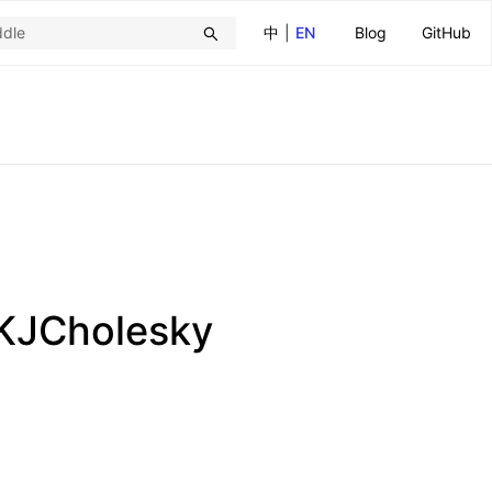
中
|
EN
Blog
GitHub
.LKJCholesky