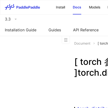
\u200E
Install
Docs
Models
3.3
Installation Guide
Guides
API Reference
Document
[ torc
[ torc
]torch.d