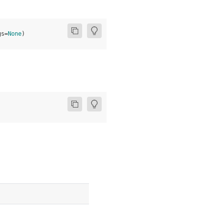
gs
=
None
)