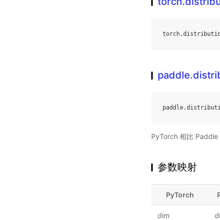
torch.distrib
torch
.
distributi
paddle.distr
paddle
.
distribut
PyTorch 相比 Pa
参数映射
PyTorch
dim
d