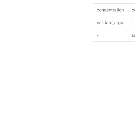
concentration
c
validate_args
-
-
s