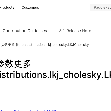
Products
Customers
Contribution Guidelines
3.1 Release Note
h 参数更多 ]torch.distributions.lkj_cholesky.LKJCholesky
h 参数更多
istributions.lkj_cholesky