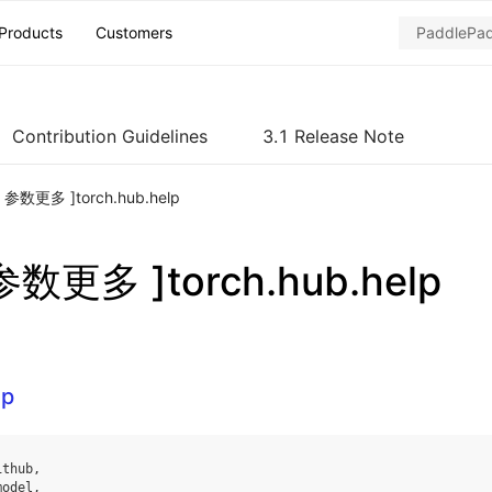
Products
Customers
Contribution Guidelines
3.1 Release Note
ch 参数更多 ]torch.hub.help
 参数更多 ]torch.hub.help
lp
ithub
,
model
,