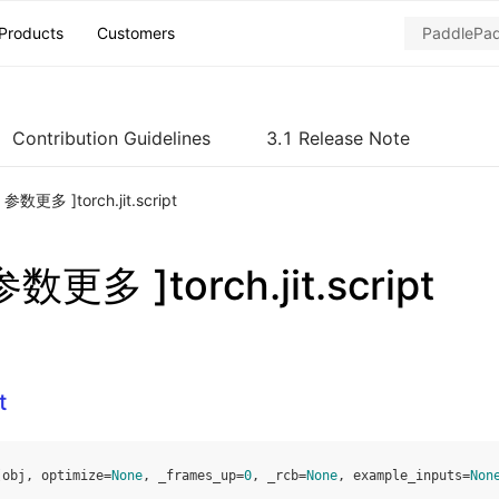
Products
Customers
Contribution Guidelines
3.1 Release Note
h 参数更多 ]torch.jit.script
 参数更多 ]torch.jit.script
t
(
obj
,
optimize
=
None
,
_frames_up
=
0
,
_rcb
=
None
,
example_inputs
=
Non