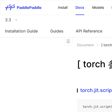
\u200E
Install
Docs
Models
3.3
Installation Guide
Guides
API Reference
Document
[ torc
[ torch
torch.jit.scrip
torch
.
jit
.
script