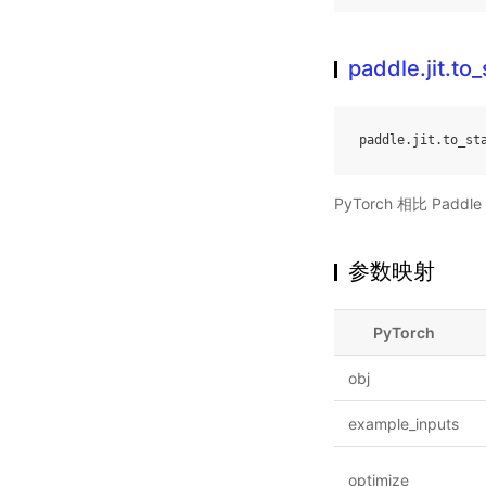
paddle.jit.to_
paddle
.
jit
.
to_st
PyTorch 相比 Pa
参数映射
PyTorch
obj
example_inputs
optimize