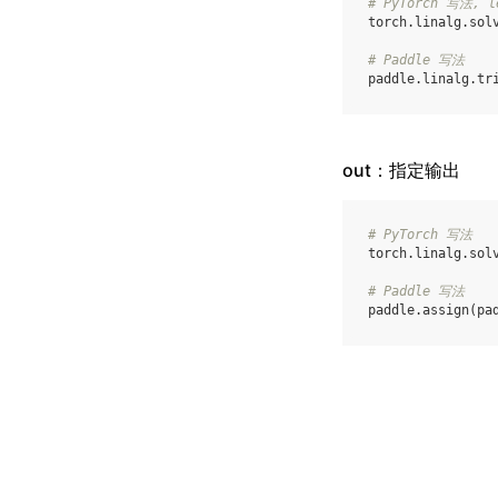
# PyTorch 写法, l
torch
.
linalg
.
sol
# Paddle 写法
paddle
.
linalg
.
tr
out：指定输出
# PyTorch 写法
torch
.
linalg
.
sol
# Paddle 写法
paddle
.
assign
(
pa