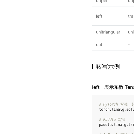
upper
up
left
tr
unitriangular
uni
out
-
转写示例
left：表示系数 Te
# PyTorch 写法, l
torch
.
linalg
.
sol
# Paddle 写法
paddle
.
linalg
.
tr