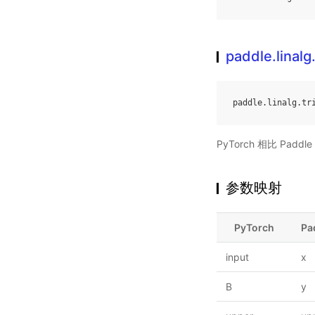
paddle.linalg
paddle
.
linalg
.
tr
PyTorch 相比 Pa
参数映射
PyTorch
Pa
input
x
B
y