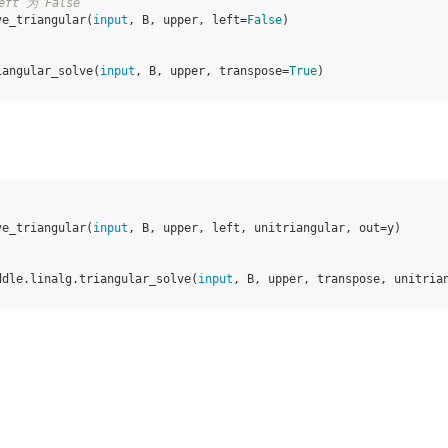
eft 为 False
ve_triangular
(
input
,
B
,
upper
,
left
=
False
)
iangular_solve
(
input
,
B
,
upper
,
transpose
=
True
)
ve_triangular
(
input
,
B
,
upper
,
left
,
unitriangular
,
out
=
y
)
ddle
.
linalg
.
triangular_solve
(
input
,
B
,
upper
,
transpose
,
unitria