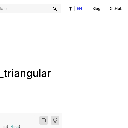
中
|
EN
Blog
GitHub
_triangular
,
out
=
None
)