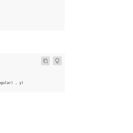
ngular
)
,
y
)