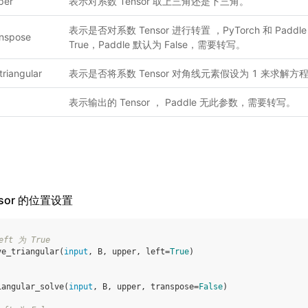
per
表示对系数 Tensor 取上三角还是下三角。
表示是否对系数 Tensor 进行转置 ，PyTorch 和 Paddl
anspose
True，Paddle 默认为 False，需要转写。
triangular
表示是否将系数 Tensor 对角线元素假设为 1 来求解方
表示输出的 Tensor ， Paddle 无此参数，需要转写。
nsor 的位置设置
eft 为 True
ve_triangular
(
input
,
B
,
upper
,
left
=
True
)
iangular_solve
(
input
,
B
,
upper
,
transpose
=
False
)