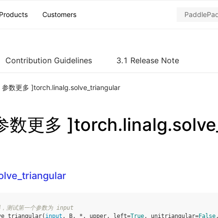
Products
Customers
Contribution Guidelines
3.1 Release Note
h 参数更多 ]torch.linalg.solve_triangular
 参数更多 ]torch.linalg.solve
olve_triangular
有误，测试第一个参数为 input
ve_triangular
(
input
,
B
,
*
,
upper
,
left
=
True
,
unitriangular
=
False