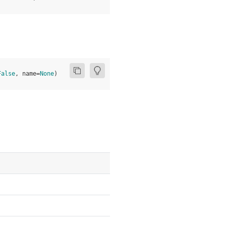
False
,
name
=
None
)