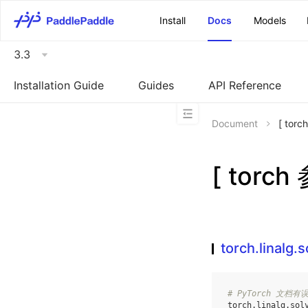
\u200E
Install
Docs
Models
3.3
Installation Guide
Guides
API Reference
Document
[ torc
[ torch
torch.linalg.s
# PyTorch 文档
torch
.
linalg
.
sol