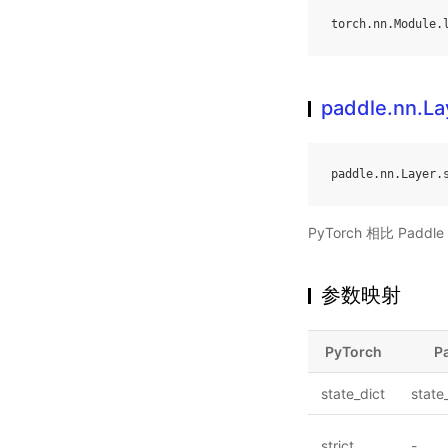
torch
.
nn
.
Module
.
paddle.nn.Lay
paddle
.
nn
.
Layer
.
PyTorch 相比 Pa
参数映射
PyTorch
P
state_dict
state
strict
-