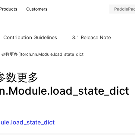
Products
Customers
Contribution Guidelines
3.1 Release Note
h 参数更多 ]torch.nn.Module.load_state_dict
h 参数更多
nn.Module.load_state_dict
ule.load_state_dict