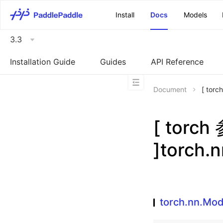
\u200E
Install
Docs
Models
3.3
Installation Guide
Guides
API Reference
Document
[ torc
[ torc
]torch.
torch.nn.Mod