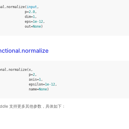
nal
.
normalize
(
input
,
p
=
2.0
,
dim
=
1
,
eps
=
1e-12
,
out
=
None
)
nctional.normalize
onal
.
normalize
(
x
,
p
=
2
,
axis
=
1
,
epsilon
=
1e-12
,
name
=
None
)
 Paddle ⽀持更多其他参数，具体如下：