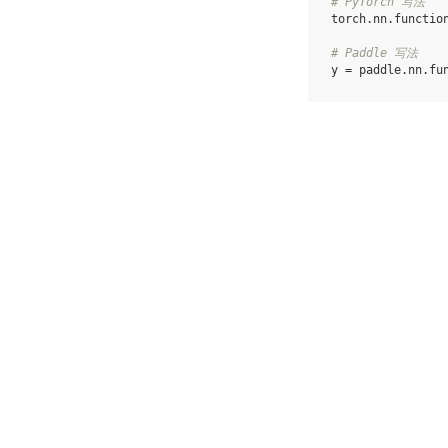
# PyTorch 写法
torch
.
nn
.
functio
# Paddle 写法
y
=
paddle
.
nn
.
fu