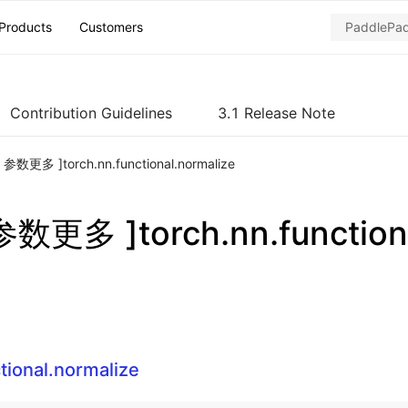
Products
Customers
Contribution Guidelines
3.1 Release Note
h 参数更多 ]torch.nn.functional.normalize
 参数更多 ]torch.nn.function
tional.normalize