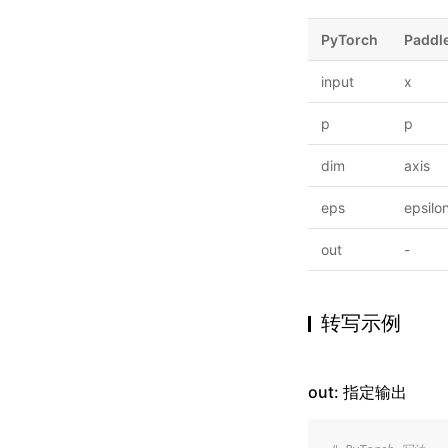
PyTorch
Paddl
input
x
p
p
dim
axis
eps
epsilo
out
-
转写示例
out: 指定输出