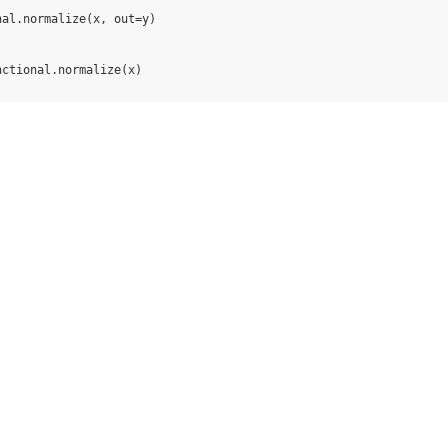
nal
.
normalize
(
x
,
out
=
y
)
nctional
.
normalize
(
x
)