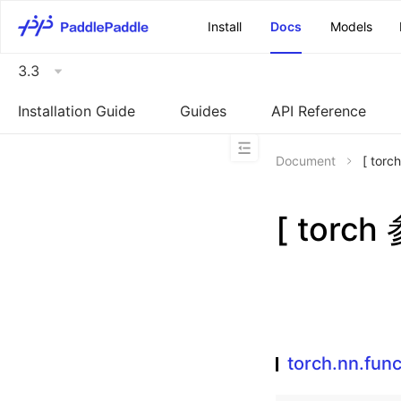
\u200E
Install
Docs
Models
3.3
Installation Guide
Guides
API Reference
Document
[ torc
[ torch
torch.nn.func