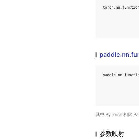
torch
.
nn
.
functio
paddle.nn.fu
paddle
.
nn
.
functi
其中 PyTorch 相⽐
参数映射