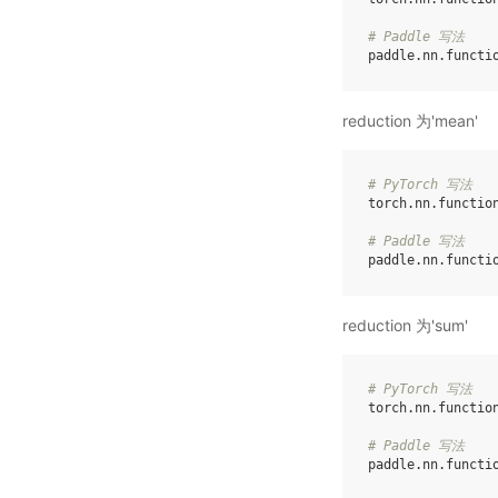
# Paddle 写法
paddle
.
nn
.
functi
reduction 为'mean'
# PyTorch 写法
torch
.
nn
.
functio
# Paddle 写法
paddle
.
nn
.
functi
reduction 为'sum'
# PyTorch 写法
torch
.
nn
.
functio
# Paddle 写法
paddle
.
nn
.
functi