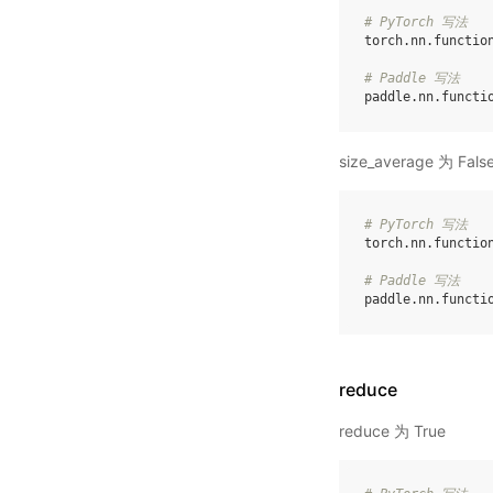
# PyTorch 写法
torch
.
nn
.
functio
# Paddle 写法
paddle
.
nn
.
functi
size_average 为 Fals
# PyTorch 写法
torch
.
nn
.
functio
# Paddle 写法
paddle
.
nn
.
functi
reduce
reduce 为 True