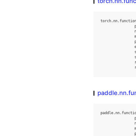
torch.nn.func
torch
.
nn
.
functio
paddle.nn.fun
paddle
.
nn
.
functi