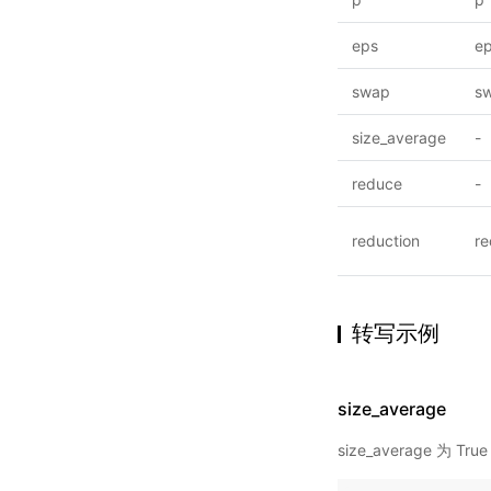
eps
ep
swap
s
size_average
-
reduce
-
reduction
re
转写示例
size_average
size_average 为 True