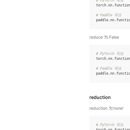
# PyTorch 写法
torch
.
nn
.
functio
# Paddle 写法
paddle
.
nn
.
functi
reduce 为 False
# PyTorch 写法
torch
.
nn
.
functio
# Paddle 写法
paddle
.
nn
.
functi
reduction
reduction 为'none'
# PyTorch 写法
torch
.
nn
.
functio