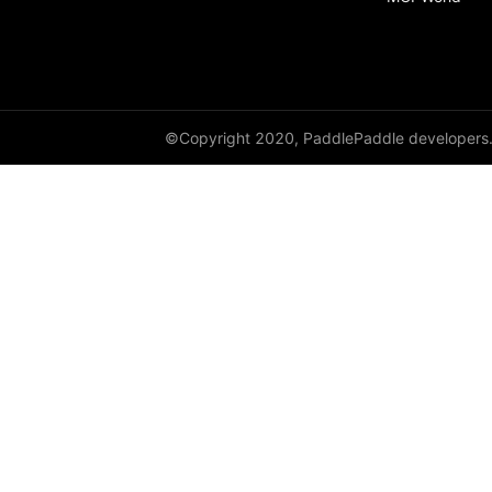
©Copyright 2020, PaddlePaddle developers