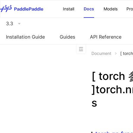
\u200E
Install
Docs
Models
Pr
3.3
Installation Guide
Guides
API Reference
Document
[ torc
[ torc
]torch.n
s