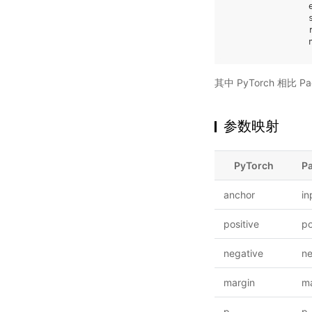
其中 PyTorch 相⽐
参数映射
PyTorch
P
anchor
in
positive
po
negative
ne
margin
ma
p
p