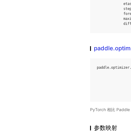
eta
ste
for
max
dif
paddle.optim
paddle
.
optimizer
PyTorch 相比 Pa
参数映射