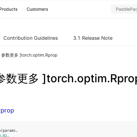
Products
Customers
Contribution Guidelines
3.1 Release Note
ch 参数更多 ]torch.optim.Rprop
 参数更多 ]torch.optim.Rpro
Rprop
p
(
params
,
0.01
,