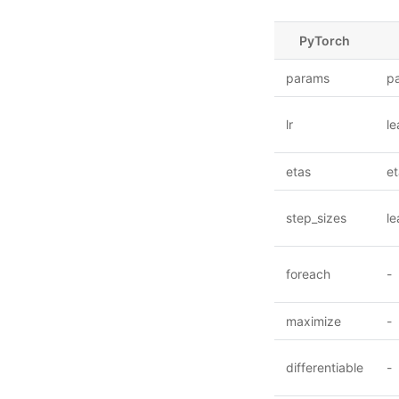
PyTorch
params
p
lr
le
etas
et
step_sizes
le
foreach
-
maximize
-
differentiable
-