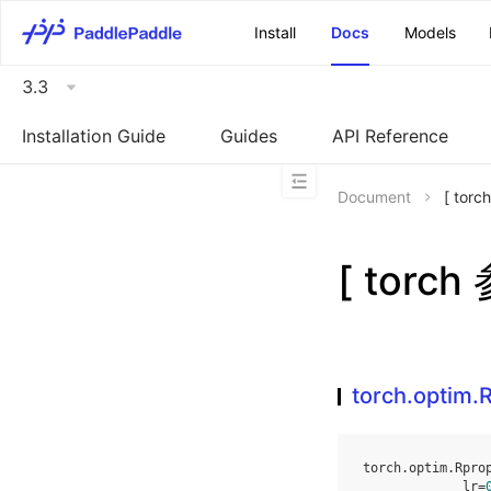
\u200E
Install
Docs
Models
3.3
Installation Guide
Guides
API Reference
Document
[ tor
[ torch
torch.optim.
torch
.
optim
.
Rpro
lr
=