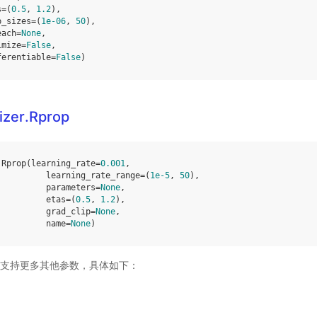
s
=
(
0.5
,
1.2
),
p_sizes
=
(
1e-06
,
50
),
each
=
None
,
imize
=
False
,
ferentiable
=
False
)
izer.Rprop
.
Rprop
(
learning_rate
=
0.001
,
learning_rate_range
=
(
1e-5
,
50
),
parameters
=
None
,
etas
=
(
0.5
,
1.2
),
grad_clip
=
None
,
name
=
None
)
ddle 支持更多其他参数，具体如下：