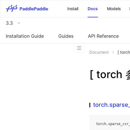
\u200E
Install
Docs
Models
3.3
Installation Guide
Guides
API Reference
Document
[ tor
[ torch
torch.sparse
torch
.
sparse_csr