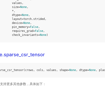
values
,
size
=
None
,
*
,
dtype
=
None
,
layout
=
torch
.
strided
,
device
=
None
,
pin_memory
=
False
,
requires_grad
=
False
,
check_invariants
=
None
)
e.sparse_csr_tensor
arse_csr_tensor
(
crows
,
cols
,
values
,
shape
=
None
,
dtype
=
None
,
pla
ddle 支持更多其他参数，具体如下：