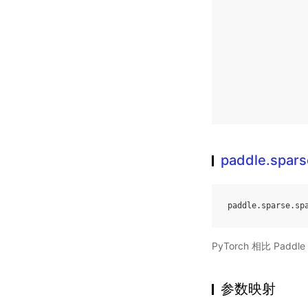
paddle.spars
paddle
.
sparse
.
sp
PyTorch 相比 Pa
参数映射