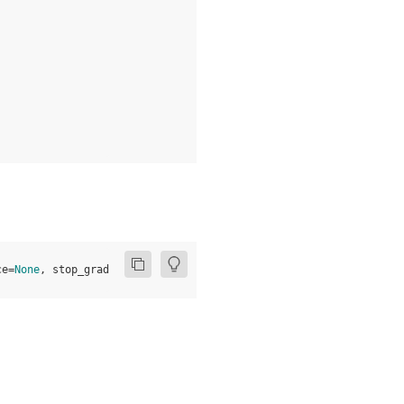
ce
=
None
,
stop_gradient
=
True
)