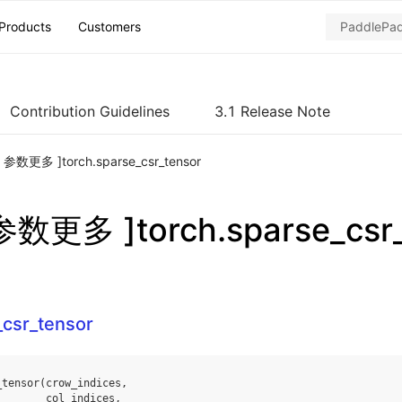
Products
Customers
Contribution Guidelines
3.1 Release Note
ch 参数更多 ]torch.sparse_csr_tensor
 参数更多 ]torch.sparse_csr
_csr_tensor
_tensor
(
crow_indices
,
col_indices
,