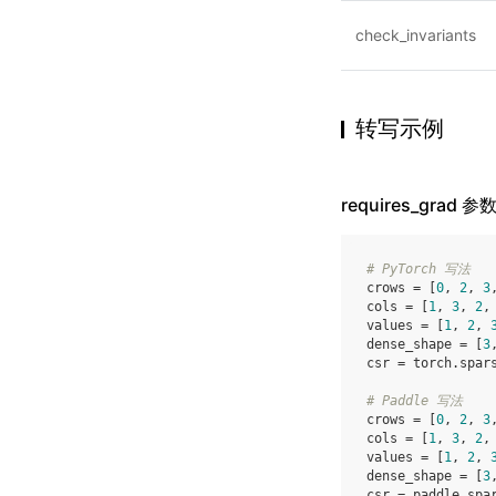
check_invariants
转写示例
requires_grad
# PyTorch 写法
crows
=
[
0
,
2
,
3
cols
=
[
1
,
3
,
2
,
values
=
[
1
,
2
,
dense_shape
=
[
3
csr
=
torch
.
spar
# Paddle 写法
crows
=
[
0
,
2
,
3
cols
=
[
1
,
3
,
2
,
values
=
[
1
,
2
,
dense_shape
=
[
3
csr
=
paddle
.
spa