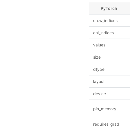
PyTorch
crow_indices
col_indices
values
size
dtype
layout
device
pin_memory
requires_grad