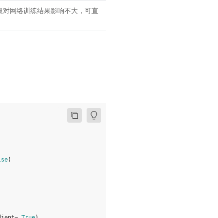
数，一般对网络训练结果影响不大，可直
lse
)
dient
=
True
)