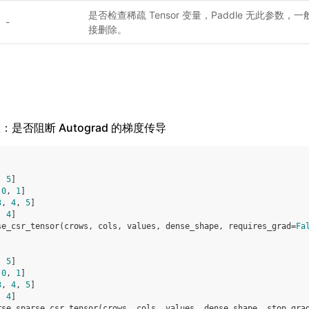
是否检查稀疏 Tensor 变量，Paddle 无此参
-
接删除。
 参数：是否阻断 Autograd 的梯度传导
,
5
]
0
,
1
]
3
,
4
,
5
]
,
4
]
se_csr_tensor
(
crows
,
cols
,
values
,
dense_shape
,
requires_grad
=
Fa
,
5
]
0
,
1
]
3
,
4
,
5
]
,
4
]
rse
.
sparse_csr_tensor
(
crows
,
cols
,
values
,
dense_shape
,
stop_gra