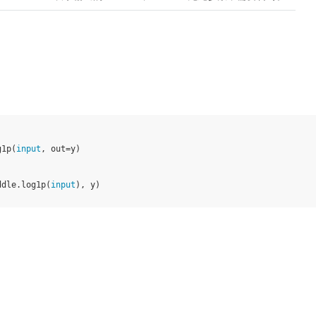
g1p
(
input
,
out
=
y
)
ddle
.
log1p
(
input
),
y
)