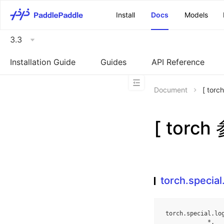
\u200E
Install
Docs
Models
3.3
Installation Guide
Guides
API Reference
Document
[ tor
[ torch
torch.special
torch
.
special
.
lo
*
,