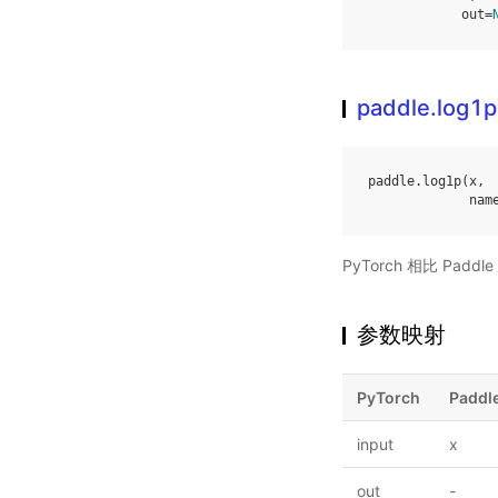
out
=
paddle.log1p
paddle
.
log1p
(
x
,
nam
PyTorch 相比 Pa
参数映射
PyTorch
Paddl
input
x
out
-