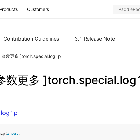
Products
Customers
Contribution Guidelines
3.1 Release Note
ch 参数更多 ]torch.special.log1p
 参数更多 ]torch.special.log
.log1p
g1p
(
input
,