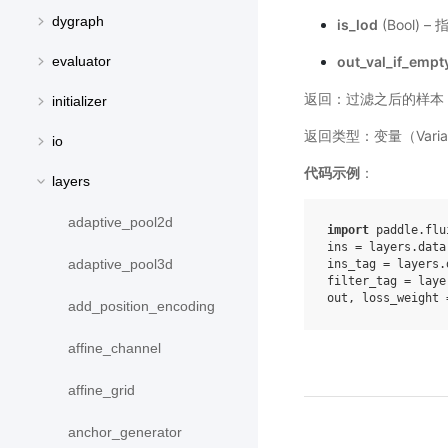
dygraph
is_lod
(Bool) 
out_val_if_empt
evaluator
返回：过滤之后的样本（Lo
initializer
返回类型：变量（Varia
io
代码示例
：
layers
adaptive_pool2d
import
paddle.flu
ins
=
layers
.
data
adaptive_pool3d
ins_tag
=
layers
.
filter_tag
=
laye
out
,
loss_weight
add_position_encoding
affine_channel
affine_grid
anchor_generator