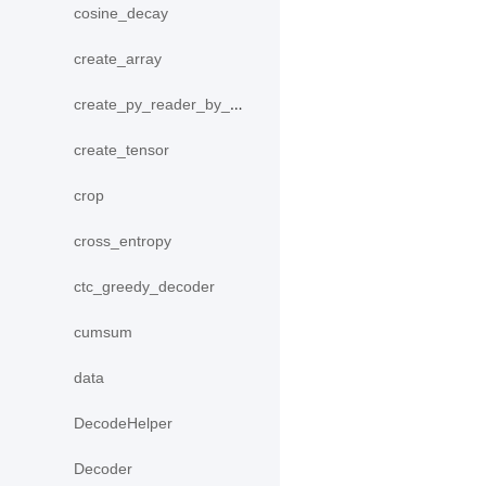
cosine_decay
create_array
create_py_reader_by_data
create_tensor
crop
cross_entropy
ctc_greedy_decoder
cumsum
data
DecodeHelper
Decoder