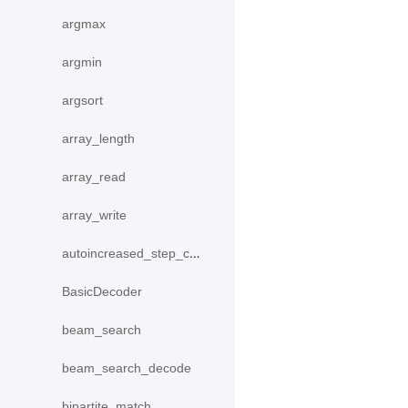
argmax
argmin
argsort
array_length
array_read
array_write
autoincreased_step_counter
BasicDecoder
beam_search
beam_search_decode
bipartite_match