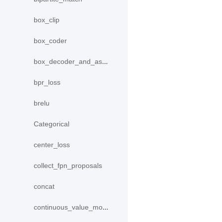
box_clip
box_coder
box_decoder_and_assign
bpr_loss
brelu
Categorical
center_loss
collect_fpn_proposals
concat
continuous_value_model