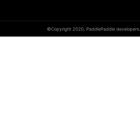
DynamicRNN
edit_distance
©Copyright 2020, PaddlePaddle developers
elementwise_add
elementwise_div
elementwise_floordiv
elementwise_max
elementwise_min
elementwise_mod
elementwise_pow
elementwise_sub