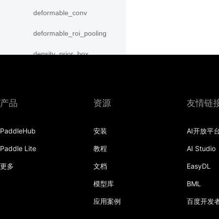
deformable_conv
deformable_roi_pooling
density_prior_box
detection_output
diag
产品
资源
友情链
distribute_fpn_proposals
PaddleHub
安装
AI开放平
double_buffer
Paddle Lite
教程
AI Studio
dropout
更多
文档
EasyDL
dynamic_gru
模型库
BML
dynamic_lstm
应用案例
百度开发
dynamic_lstmp