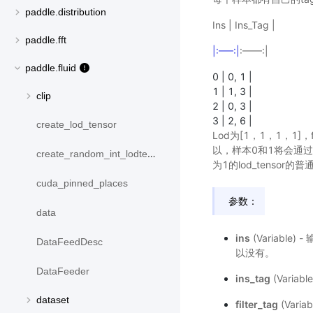
paddle.distribution
Ins | Ins_Tag |
paddle.fft
|:—–:|
:——:|
paddle.fluid
0 | 0, 1 |
1 | 1, 3 |
clip
2 | 0, 3 |
3 | 2, 6 |
create_lod_tensor
Lod为[1，1，1，1]，
以，样本0和1将会通
create_random_int_lodtensor
为1的lod_tensor
cuda_pinned_places
参数：
data
ins
(Variable
DataFeedDesc
以没有。
DataFeeder
ins_tag
(Varia
dataset
filter_tag
(Vari