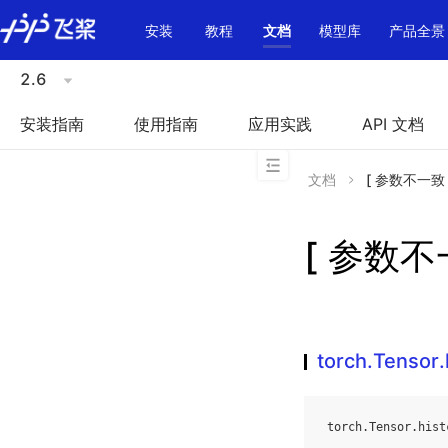
\u200E
安装
教程
文档
模型库
产品全景
2.6
安装指南
使用指南
应用实践
API 文档
文档
[ 参数不一致 ]t
[ 参数不一致
torch.Tensor.
torch
.
Tensor
.
hist