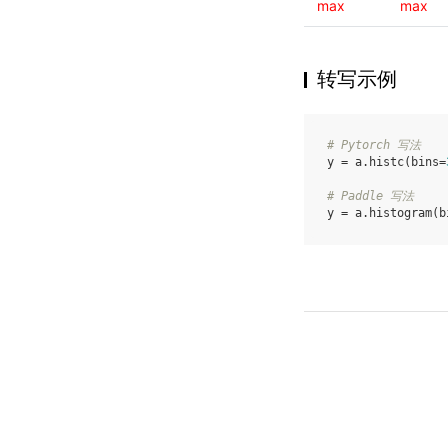
max
max
转写示例
# Pytorch 写法
y
=
a
.
histc
(
bins
=
# Paddle 写法
y
=
a
.
histogram
(
b