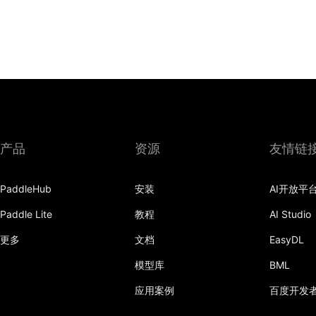
产品
资源
友情链
PaddleHub
安装
AI开放平
Paddle Lite
教程
AI Studio
更多
文档
EasyDL
模型库
BML
应用案例
百度开发