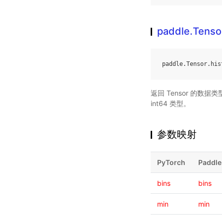
paddle.Tenso
paddle
.
Tensor
.
his
返回 Tensor 的数据类
int64 类型。
参数映射
PyTorch
Paddle
bins
bins
min
min