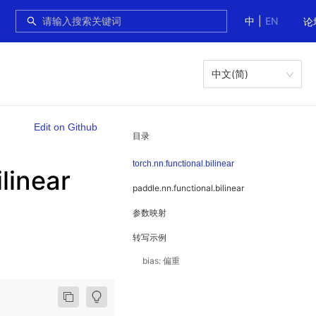
中
|
EN
论
中文(简)
Edit on Github
目录
torch.nn.functional.bilinear
linear
paddle.nn.functional.bilinear
参数映射
转写示例
bias: 偏重