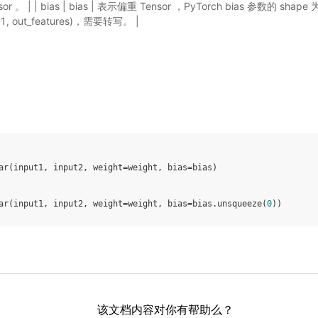
r 。 | | bias | bias | 表示偏重 Tensor ，PyTorch bias 参数的 shape 为
(1, out_features)，需要转写。 |
ar
(
input1
,
input2
,
weight
=
weight
,
bias
=
bias
)
ar
(
input1
,
input2
,
weight
=
weight
,
bias
=
bias
.
unsqueeze
(
0
))
该文档内容对你有帮助么？