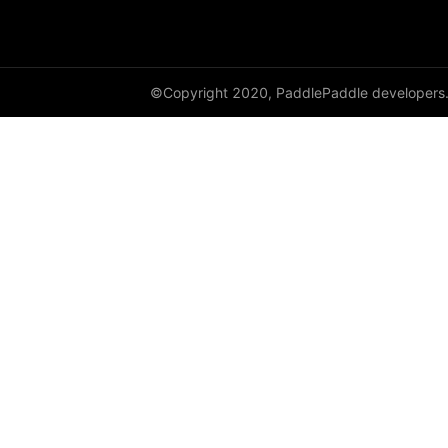
©Copyright 2020, PaddlePaddle developers