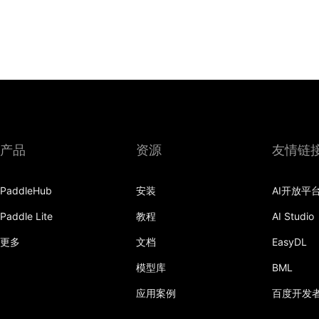
产品
资源
友情链
PaddleHub
安装
AI开放平
Paddle Lite
教程
AI Studio
更多
文档
EasyDL
模型库
BML
应用案例
百度开发