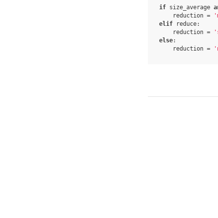
if
size_average
a
reduction
=
'
elif
reduce
:
reduction
=
'
else
:
reduction
=
'