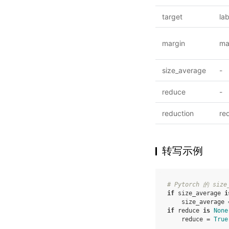
target
lab
margin
ma
size_average
-
reduce
-
reduction
re
转写示例
# Pytorch 的 siz
if
size_average
i
size_average
if
reduce
is
None
reduce
=
True