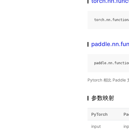
torch.nn.fun
torch
.
nn
.
function
paddle.nn.fu
paddle
.
nn
.
functio
Pytorch 相比 Pa
参数映射
PyTorch
Pa
input
in