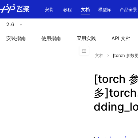
\u200E
安装
教程
文档
模型库
产品全景
2.6
安装指南
使用指南
应用实践
API 文档
文档
[torch 参数更多
[torch
多]torch
dding_l