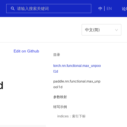
中
|
EN
论
中文(简)
Edit on Github
目录
torch.nn.functional.max_unpoo
l1d
d
paddle.nn.functional.max_unp
ool1d
参数映射
转写示例
indices：索引下标