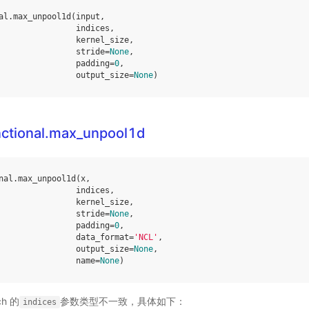
al
.
max_unpool1d
(
input
,
indices
,
kernel_size
,
stride
=
None
,
padding
=
0
,
output_size
=
None
)
nctional.max_unpool1d
nal
.
max_unpool1d
(
x
,
indices
,
kernel_size
,
stride
=
None
,
padding
=
0
,
data_format
=
'NCL'
,
output_size
=
None
,
name
=
None
)
ch 的
参数类型不一致，具体如下：
indices