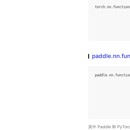
torch
.
nn
.
function
paddle.nn.fu
paddle
.
nn
.
functio
其中 Paddle 和 PyTor