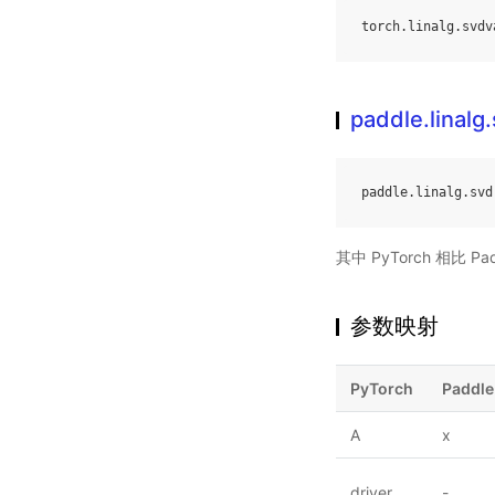
torch
.
linalg
.
svdv
paddle.linalg
paddle
.
linalg
.
svd
其中 PyTorch 相比
参数映射
PyTorch
Paddle
A
x
driver
-