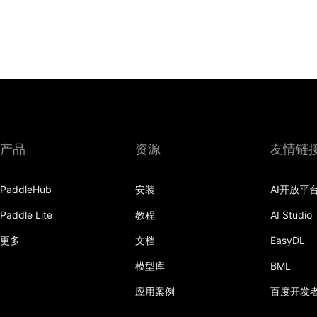
产品
资源
友情链
PaddleHub
安装
AI开放平
Paddle Lite
教程
AI Studio
更多
文档
EasyDL
模型库
BML
应用案例
百度开发