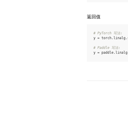
返回值
# PyTorch 写法:
y
=
torch
.
linalg
.
# Paddle 写法:
y
=
paddle
.
linalg