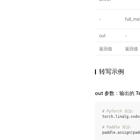
-
full_ma
out
-
返回值
返回值
转写示例
out 参数：输出的 Te
# PyTorch 写法:
torch
.
linalg
.
svdv
# Paddle 写法:
paddle
.
assign
(
pad