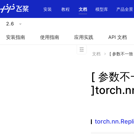
\u200E
安装
教程
文档
模型库
产品全景
2.6
安装指南
使用指南
应用实践
API 文档
文档
[ 参数不一致 ]t
[ 参数
]torch.
torch.nn.Rep