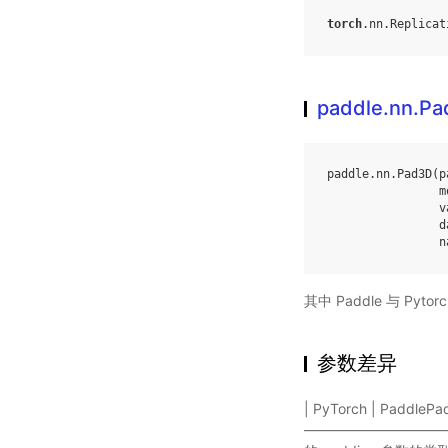
torch
.
nn
.
Replicat
paddle.nn.P
paddle
.
nn
.
Pad3D
(
p
m
v
d
n
其中 Paddle 与 Py
参数差异
| PyTorch | Paddle
———————————————