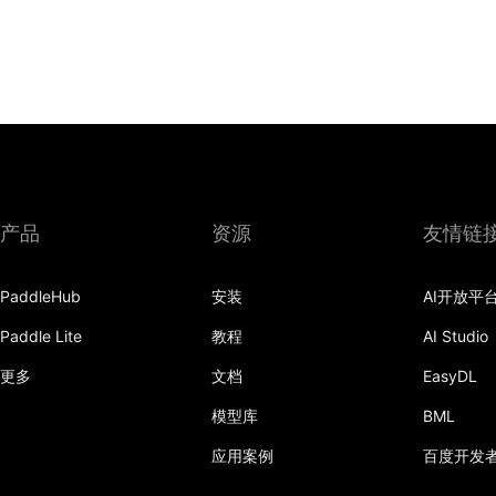
产品
资源
友情链
PaddleHub
安装
AI开放平
Paddle Lite
教程
AI Studio
更多
文档
EasyDL
模型库
BML
应用案例
百度开发