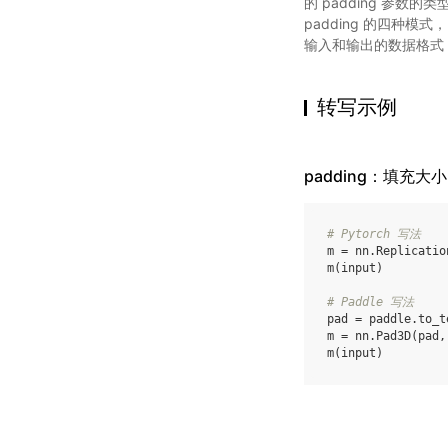
的 padding 参数的类型分别为
padding 的四种模式，
输入和输出的数据格式，Py
转写示例
padding：填充大小
# Pytorch 写法
m
=
nn
.
Replicatio
m
(
input
)
# Paddle 写法
pad
=
paddle
.
to_t
m
=
nn
.
Pad3D
(
pad
,
m
(
input
)