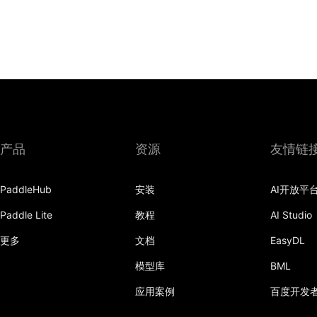
产品
资源
友情链
PaddleHub
安装
AI开放平
Paddle Lite
教程
AI Studio
更多
文档
EasyDL
模型库
BML
应用案例
百度开发