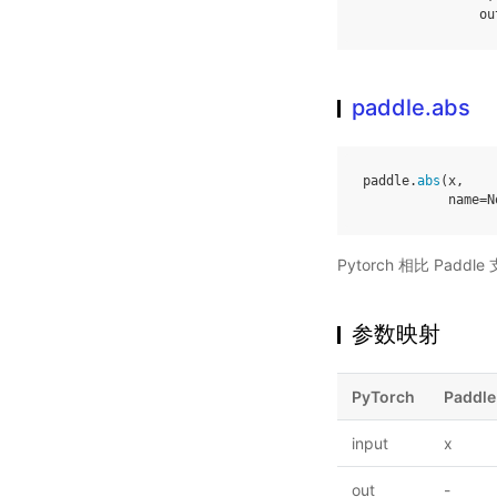
ou
paddle.abs
paddle
.
abs
(
x
,
name
=
N
Pytorch 相比 Pa
参数映射
PyTorch
Paddle
input
x
out
-