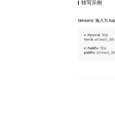
转写示例
tensors: 输入为 tup
# 
Pytorch
 写法
torch
.
atleast_3d
(
# 
Paddle
 写法
paddle
.
atleast_3d