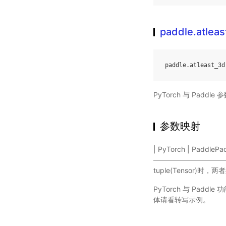
paddle.atleas
paddle
.
atleast_3d
PyTorch 与 Padd
参数映射
| PyTorch | Paddle
———————————
tuple(Tensor
PyTorch 与 Padd
体请看转写示例。