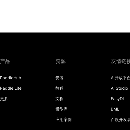
产品
资源
友情链
PaddleHub
安装
AI开放平
Paddle Lite
教程
AI Studio
更多
文档
EasyDL
模型库
BML
应用案例
百度开发