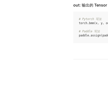
out: 输出的 Tensor
# Pytorch 写法
torch
.
bmm
(
x
,
y
,
o
# Paddle 写法
paddle
.
assign
(
pad