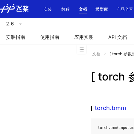
\u200E
安装
教程
文档
模型库
产品全景
2.6
安装指南
使用指南
应用实践
API 文档
文档
[ torch 参数
[ torc
torch.bmm
torch
.
bmm
(
input
,
m