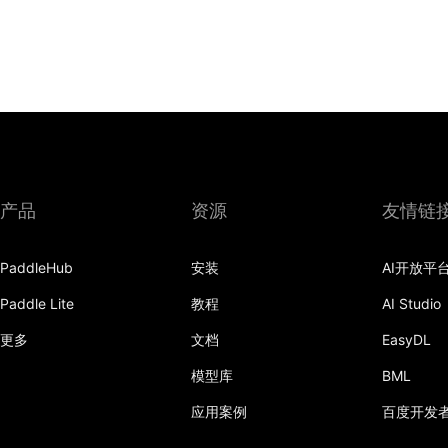
产品
资源
友情链
PaddleHub
安装
AI开放平
Paddle Lite
教程
AI Studio
更多
文档
EasyDL
模型库
BML
应用案例
百度开发