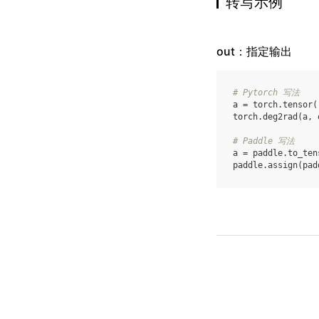
转写示例
out：指定输出
# Pytorch 写法
a
=
torch
.
tensor
(
torch
.
deg2rad
(
a
,
# Paddle 写法
a
=
paddle
.
to_ten
paddle
.
assign
(
pad