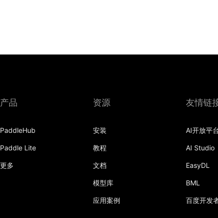
产品
资源
友情链
PaddleHub
安装
AI开放平
Paddle Lite
教程
AI Studio
更多
文档
EasyDL
模型库
BML
应用案例
百度开发