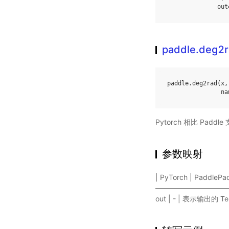
out
paddle.deg2
paddle
.
deg2rad
(
x
,
na
Pytorch 相比 Pa
参数映射
| PyTorch | Paddle
——————————————
out | - | 表示输出的