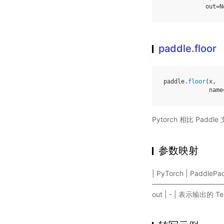
out
=
N
paddle.floor
paddle
.
floor
(
x
,
name
Pytorch 相比 Pa
参数映射
| PyTorch | Paddle
——————————————
out | - | 表示输出的 