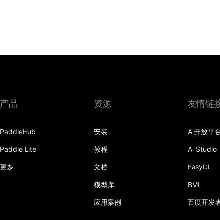
产品
资源
友情链
PaddleHub
安装
AI开放平
Paddle Lite
教程
AI Studio
更多
文档
EasyDL
模型库
BML
应用案例
百度开发