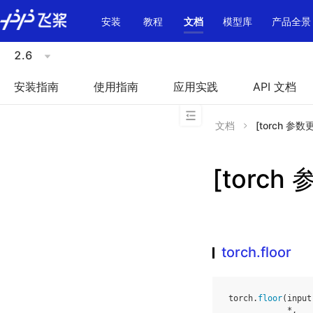
\u200E
安装
教程
文档
模型库
产品全景
2.6
安装指南
使用指南
应用实践
API 文档
文档
[torch 参数更多
[torch 
torch.floor
torch
.
floor
(
input
*
,