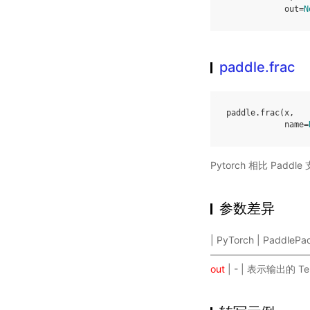
out
=
N
paddle.frac
paddle
.
frac
(
x
,
name
=
Pytorch 相比 Pa
参数差异
| PyTorch | Paddle
———————————
out
| - | 表示输出的 