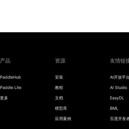
产品
资源
友情链
PaddleHub
安装
AI开放平
Paddle Lite
教程
AI Studio
更多
文档
EasyDL
模型库
BML
应用案例
百度开发