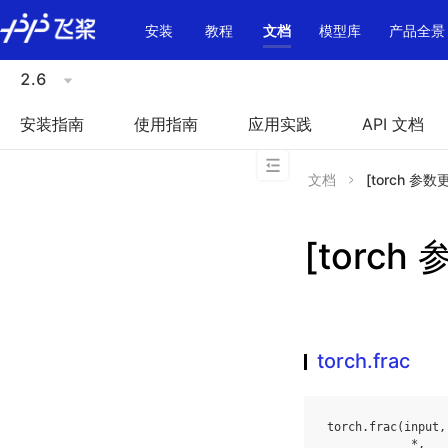
\u200E
安装
教程
文档
模型库
产品全景
2.6
安装指南
使用指南
应用实践
API 文档
文档
[torch 参数更
[torch 
torch.frac
torch
.
frac
(
input
,
*
,