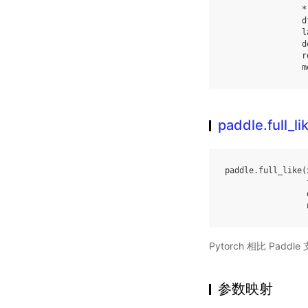
*
d
l
d
r
m
paddle.full_li
paddle
.
full_like
(
Pytorch 相比 Pa
参数映射