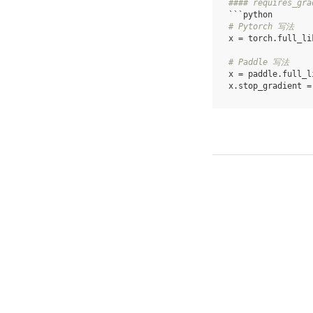
#### requires_
# Pytorch 写法
x = torch.full_li
# Paddle 写法
x = paddle.full_l
x.stop_gradient =