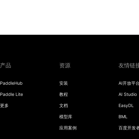
产品
资源
友情链
PaddleHub
安装
AI开放平
Paddle Lite
教程
AI Studio
更多
文档
EasyDL
模型库
BML
应用案例
百度开发