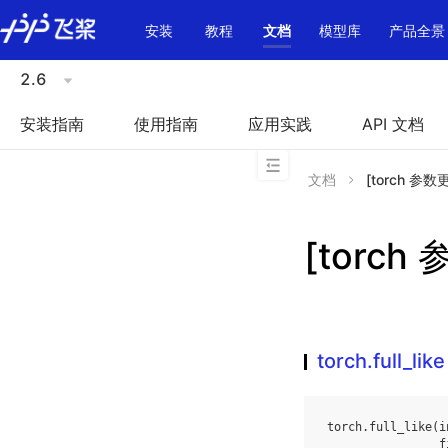
\u200E
安装
教程
文档
模型库
产品全景
2.6
安装指南
使用指南
应用实践
API 文档
文档
[torch 参数更多
[torch 
torch.full_like
torch
.
full_like
(
i
f