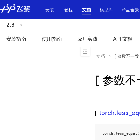
\u200E
安装
教程
文档
模型库
产品全景
2.6
安装指南
使用指南
应用实践
API 文档
文档
[ 参数不一致 ]t
[ 参数不一致
torch.less_eq
torch
.
less_equal
(