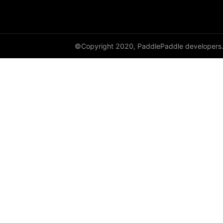
©Copyright 2020, PaddlePaddle developers