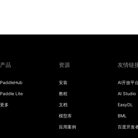
产品
资源
友情链
PaddleHub
安装
AI开放平
Paddle Lite
教程
AI Studio
更多
文档
EasyDL
模型库
BML
应用案例
百度开发