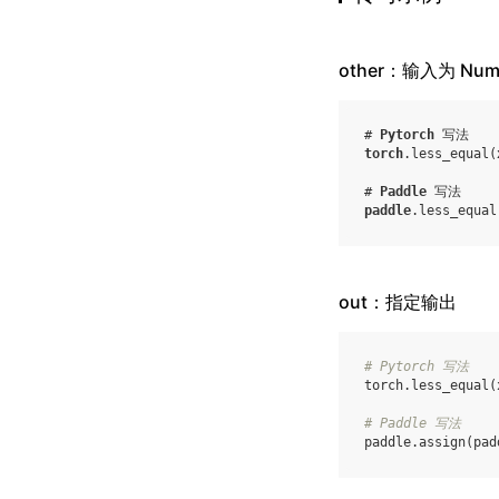
other：输入为 Num
# 
Pytorch
 写法
torch
.
less_equal
(
# 
Paddle
 写法
paddle
.
less_equal
out：指定输出
# Pytorch 写法
torch
.
less_equal
(
# Paddle 写法
paddle
.
assign
(
pad