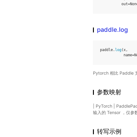
out
=
Non
paddle.log
paddle
.
log
(
x
,
name
=
N
Pytorch 相比 Pa
参数映射
| PyTorch | Pad
输入的 Tensor ，仅参
转写示例