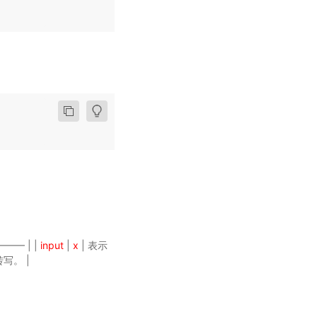
——— | |
input
|
x
| 表示
转写。 |