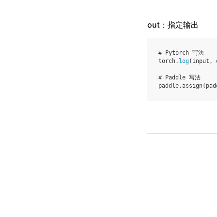
out：指定输出
# Pytorch 写法
torch
.
log
(
input
,
# Paddle 写法
paddle
.
assign
(
pad