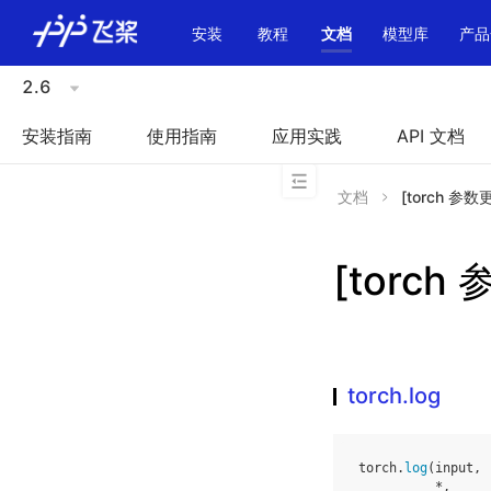
\u200E
安装
教程
文档
模型库
产品
2.6
安装指南
使用指南
应用实践
API 文档
文档
[torch 参数更
[torch 
torch.log
torch
.
log
(
input
,
*
,