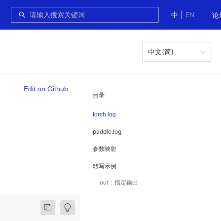
中
|
EN
论
中文(简)
Edit on Github
目录
torch.log
paddle.log
参数映射
转写示例
out：指定输出